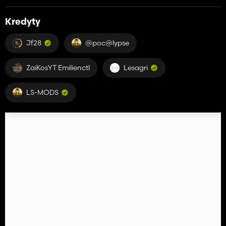
Kredyty
Jf28
@poc@lypse
ZaiKosYT Emilienctl
Lesagri
LS-MODS