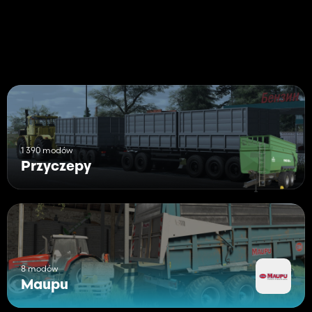
1 390 modów
Przyczepy
8 modów
Maupu