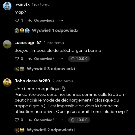
ivanvfx
1 rok temu
map?
1
Odpowiedź
Wyświetl 1 odpowiedź
Lucas agri 67
2 lata temu
Boujour, impossible de télécharger la benne
0
Odpowiedź
1.0.0.0
Wyświetl 3 odpowiedzi
John deere 6r250
2 lata temu
Une benne magnifique 👌
Par contre avec certaines bennes comme celle là où on
peut choisir le mode de déchargement ( classique ou
trappe à grain ), il est impossible de vider la benne en
utilisation autodrive . Quelqu’un aurait il une solution svp ?
0
Odpowiedź
1.0.0.0
Wyświetl 2 odpowiedzi