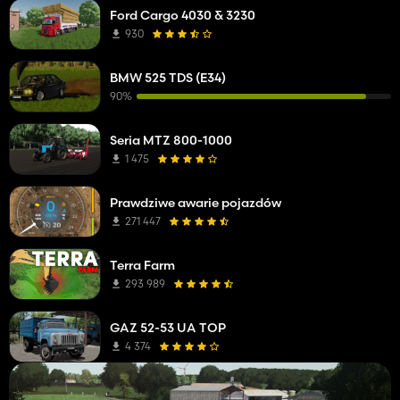
Ford Cargo 4030 & 3230
930
BMW 525 TDS (E34)
90%
Seria MTZ 800-1000
1 475
Prawdziwe awarie pojazdów
271 447
Terra Farm
293 989
GAZ 52-53 UA TOP
4 374