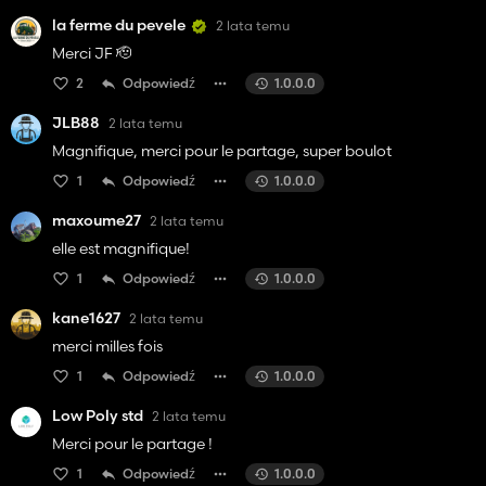
la ferme du pevele
2 lata temu
Merci JF 🫡
2
Odpowiedź
1.0.0.0
JLB88
2 lata temu
Magnifique, merci pour le partage, super boulot
1
Odpowiedź
1.0.0.0
maxoume27
2 lata temu
elle est magnifique!
1
Odpowiedź
1.0.0.0
kane1627
2 lata temu
merci milles fois
1
Odpowiedź
1.0.0.0
Low Poly std
2 lata temu
Merci pour le partage !
1
Odpowiedź
1.0.0.0