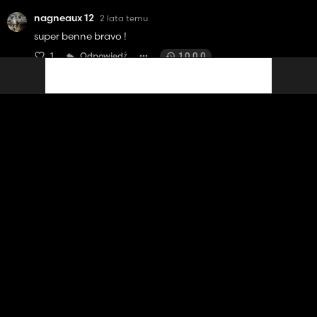
nagneaux 12
2 lata temu
super benne bravo !
1
Odpowiedź
1.0.0.0
Totogaming78
2 lata temu
Super boulot 👍😎
1
Odpowiedź
1.0.0.0
Kontakt
Pomoc
Warunki usługi
Polityka prywatności