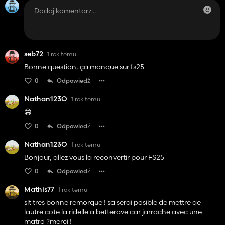
seb72
1 rok temu
Bonne question, ça manque sur fs25
0
Odpowiedź
Nathan123O
1 rok temu
😁
0
Odpowiedź
Nathan123O
1 rok temu
Bonjour, allez vous la reconvertir pour FS25
0
Odpowiedź
Mathis77
1 rok temu
slt tres bonne remorque ! sa serai posible de mettre de
lautre cote la ridelle a betterave car jarrache avec une
matro ?merci !