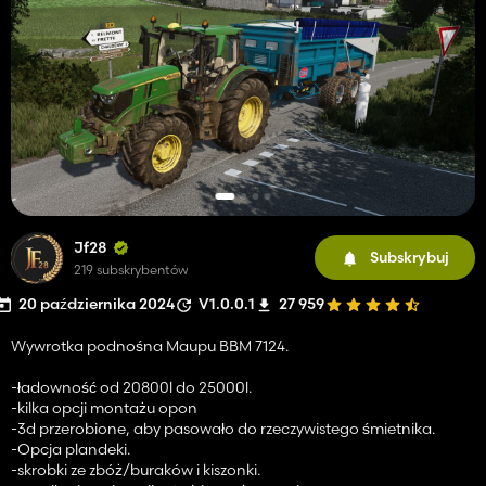
Jf28
Subskrybuj
219 subskrybentów
20 października 2024
V1.0.0.1
27 959
Wywrotka podnośna Maupu BBM 7124.
-ładowność od 20800l do 25000l.
-kilka opcji montażu opon
-3d przerobione, aby pasowało do rzeczywistego śmietnika.
-Opcja plandeki.
-skrobki ze zbóż/buraków i kiszonki.