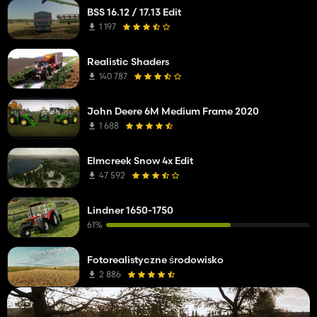
BSS 16.12 / 17.13 Edit
1 197
Realistic Shaders
140 787
John Deere 6M Medium Frame 2020
1 688
Elmcreek Snow 4x Edit
47 592
Lindner 1650-1750
61%
Fotorealistyczne środowisko
2 886