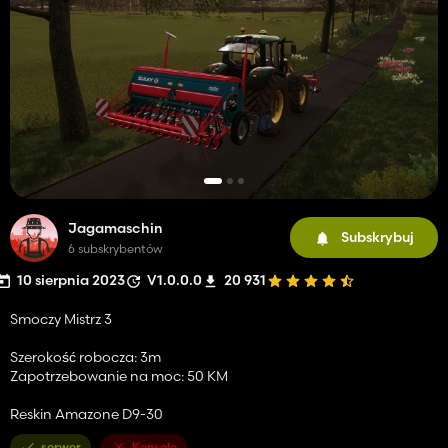
Jagamaschin
Subskrybuj
6 subskrybentów
10 sierpnia 2023
V1.0.0.0
20 931
Smoczy Mistrz 3
Szerokość robocza: 3m
Zapotrzebowanie na moc: 50 KM
Reskin Amazone D9-30
serwer
Konsole