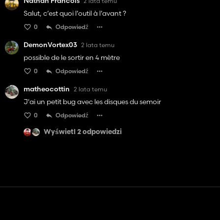
Nathan Francois
2 lata temu
Salut, c’est quoi l’outil à l’avant ?
0
Odpowiedź
DemonVortex03
2 lata temu
possible de le sortir en 4 mètre
0
Odpowiedź
matheocottin
2 lata temu
J'ai un petit bug avec les disques du semoir
0
Odpowiedź
Wyświetl 2 odpowiedzi