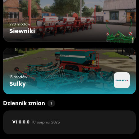
298 modów
Siewniki
13 modów
Sulky
Dziennik zmian
1
10 sierpnia 2023
V1.0.0.0