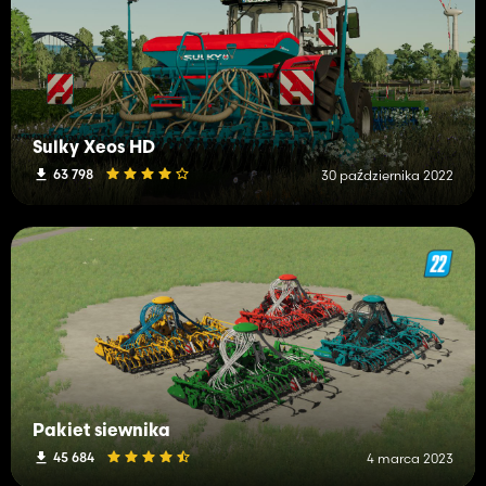
Sulky Xeos HD
63 798
30 października 2022
Pakiet siewnika
45 684
4 marca 2023