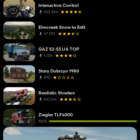
Interactive Control
453 364
Elmcreek Snow 4x Edit
47 292
GAZ 52-53 UA TOP
4 014
Stary Dobrzyn 1980
890
Realistic Shaders
140 244
Ziegler TLF4000
100%