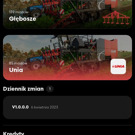
139 modów
Głębosze
85 modów
Unia
Dziennik zmian
1
6 kwietnia 2023
V1.0.0.0
Kredyty