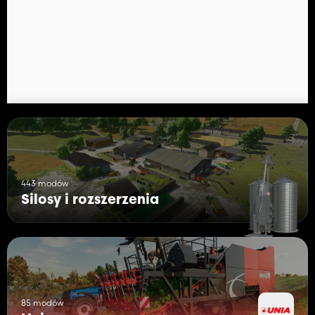
Konserwacja: 1 $/dzień
Pojemność: 200.000l
Farma 250:
Cena: 55.000 $
Konserwacja: 1 $/dzień
Pojemność: 250.000l
Karma 16:
Cena: 8.000 $
Konserwacja: 1 $/dzień
Pojemność: 27.300l
443 modów
Silosy i rozszerzenia
85 modów