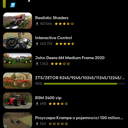
Realistic Shaders
140 566
Interactive Control
453 732
John Deere 6M Medium Frame 2020
1 342
ZTS/ZETOR 8245/9245/10245/11245/12245/14245/16245
90%
RSM 2400 vip
698
Przyczepa Krampe o pojemności 100 milionów litrów
563