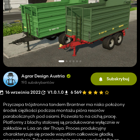
Agrar Design Austria
Subskrybuj
193 subskrybentów
16 września 2022
V1.0.1.0
6 569
Przyczepa trójstronna tandem Brantner ma nisko położony
środek ciężkości podczas montażu pióra resorów
parabolicznych pod osiami. Pozwala to na cichą pracę.
Platformy z blachy stalowej są produkowane wyłącznie w
zakładzie w Laa an der Thaya. Proces produkcyjny
charakteryzuje się przede wszystkim całkowicie gładką
powierzchnią. Taką powierzchnię można uzyskać tylko za