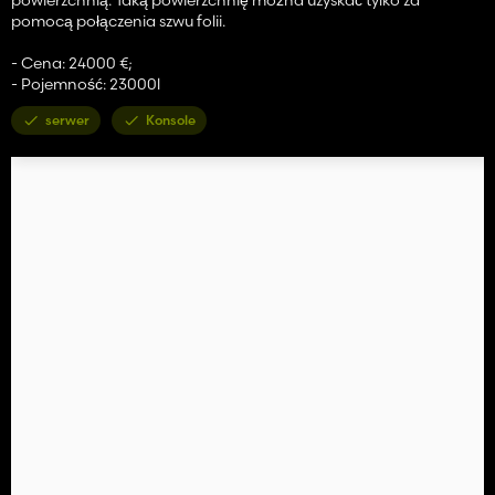
pomocą połączenia szwu folii.
- Cena: 24000 €;
- Pojemność: 23000l
serwer
Konsole