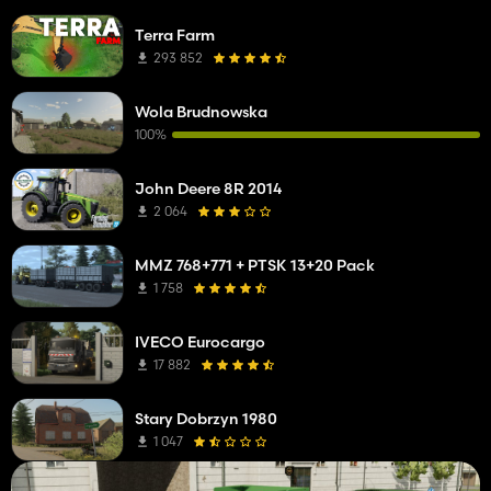
Terra Farm
293 852
Wola Brudnowska
100%
John Deere 8R 2014
2 064
MMZ 768+771 + PTSK 13+20 Pack
1 758
IVECO Eurocargo
17 882
Stary Dobrzyn 1980
1 047