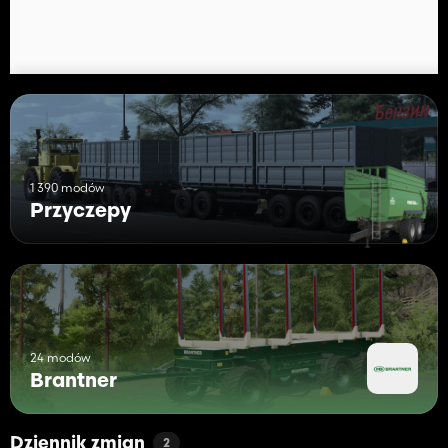
1 390 modów
Przyczepy
24 modów
Brantner
Dziennik zmian
2