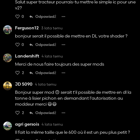
Salut super tracteur pourrais-tu mettre le simple ic pour une
v2?
0
Odpowiedź
Ferguson12
3 lata temu
bonjour serait il possible de mettre en DL votre shader ?
0
Odpowiedź
Landershift
4 lata temu
Merci de nous faire toujours des super mods
2
Odpowiedź
JD 5090
4 lata temu
Bonjour super mod 🙃 serait t'il possible de mettre en dl la
tonne à lisier pichon en demandant l'autorisation au
moddeur merci 😃😃
2
Odpowiedź
agri gersois
4 lata temu
Il fait la même taille que le 600 où il est un peu plus petit ?