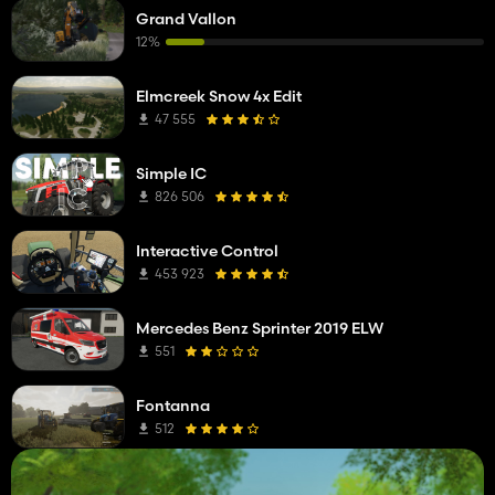
Grand Vallon
12%
Elmcreek Snow 4x Edit
47 555
Simple IC
826 506
Interactive Control
453 923
Mercedes Benz Sprinter 2019 ELW
551
Fontanna
512