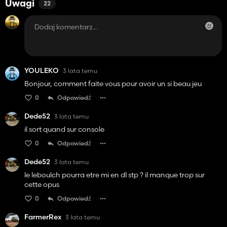
Uwagi
22
YOULEKO
3 lata temu
Bonjour, comment faite vous pour avoir un si beau jeu
0
Odpowiedź
Dede52
3 lata temu
il sort quand sur console
0
Odpowiedź
Dede52
3 lata temu
le leboulch pourra etre mi en dl stp ? il manque trop sur
cette opus
0
Odpowiedź
FarmerRex
3 lata temu