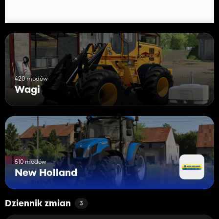
420 modów
Wagi
510 modów
New Holland
Dziennik zmian
3