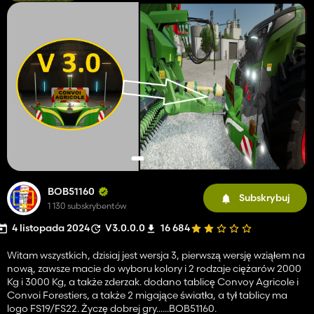
BOB51160
Subskrybuj
1 130 subskrybentów
4 listopada 2024
V3.0.0.0
16 684
Witam wszystkich, dzisiaj jest wersja 3, pierwszą wersję wziąłem na
nową, zawsze macie do wyboru kolory i 2 rodzaje ciężarów 2000
Kg i 3000 Kg, a także zderzak. dodano tablicę Convoy Agricole i
Convoi Forestiers, a także 2 migające światła, a tył tablicy ma
logo FS19/FS22. Życzę dobrej gry......BOB51160.