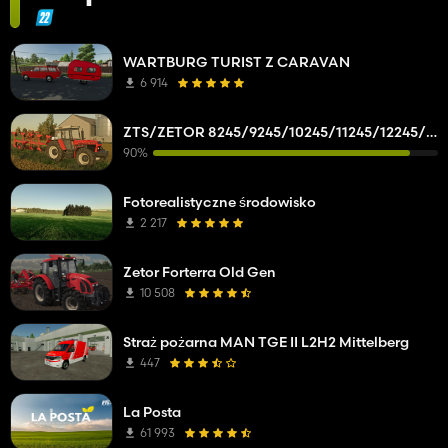
WARTBURG TURIST Z CARAVAN
6 914
ZTS/ZETOR 8245/9245/10245/11245/12245/14245/16245
90%
Fotorealistyczne środowisko
2 217
Zetor Forterra Old Gen
10 508
Straż pożarna MAN TGE II L2H2 Mittelberg
447
La Posta
61 993