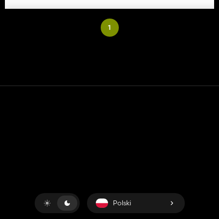
1
Kontakt
Pomoc
Warunki usługi
Polityka prywatności
Zarządzaj plikami cookie
Polski