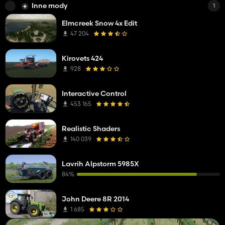
Inne mody
1
Elmcreek Snow 4x Edit
47 204
Kirovets 424
928
Interactive Control
453 165
Realistic Shaders
140 039
Lavrih Alpstorm 5985X
84%
John Deere 8R 2014
1 685