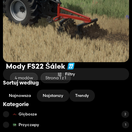
Mody FS22 Šálek
Filtry
4 modów
Strona 1 z 1
Sortuj według
Najnowsza
Najstarszy
Trendy
Kategorie
Głębosze
2
Przyczepy
1