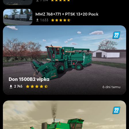
Małe Traktory
1
MMZ 768+771 + PTSK 13+20 Pack
Inne mody
1
1 633
Siewniki
1
Średnie ciągniki
1
Don 1500B2 vipka
2 745
6 dni temu