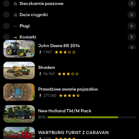
Sieczkarnie paszowe
5
Duże ciągniki
4
Pługi
4
Kosiarki
3
John Deere 8R 2014
Rolki
2
1 967
Przyczepy
1
Shaders
Mieszalniki pasz
1
96 967
Opryskiwacze
1
Prawdziwe awarie pojazdów
Wagony ślimakowe
1
271 260
Kombajny do winogron
1
New Holland TM/M Pack
Głębosze
1
80%
Zgrabiarki
1
WARTBURG TURIST Z CARAVAN
Samochody ciężarowe
1
7 014