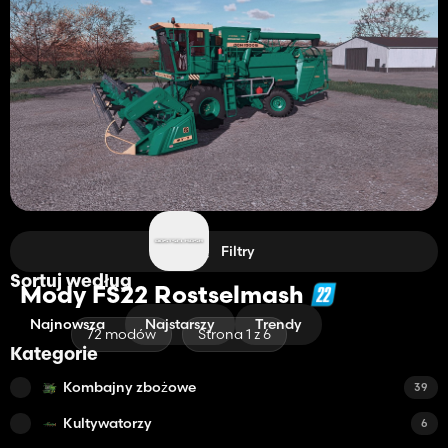
Filtry
Sortuj według
Mody FS22 Rostselmash
Najnowsza
Najstarszy
Trendy
72 modów
Strona 1 z 6
Kategorie
Kombajny zbożowe
39
Kultywatorzy
6