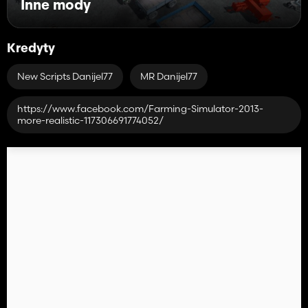
Inne mody
Kredyty
New Scripts Danijel77
MR Danijel77
https://www.facebook.com/Farming-Simulator-2013-
more-realistic-117306691774052/