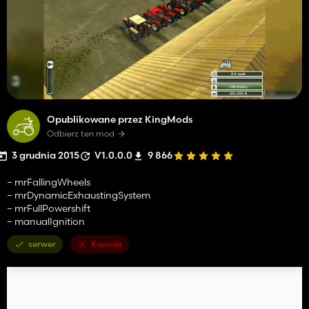
Opublikowane przez KingMods
Odbierz ten mod
3 grudnia 2015
V1.0.0.0
9 866
– mrFallingWheels
– mrDynamicExhaustingSystem
– mrFullPowershift
– manualIgnition
serwer
Konsole