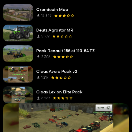
Czerniecin Map
12 349
Deutz Agrostar MR
5 169
Pack Renault 155 et 110-54 TZ
2 306
Claas Avero Pack v2
1 217
Claas Lexion Elite Pack
6 267