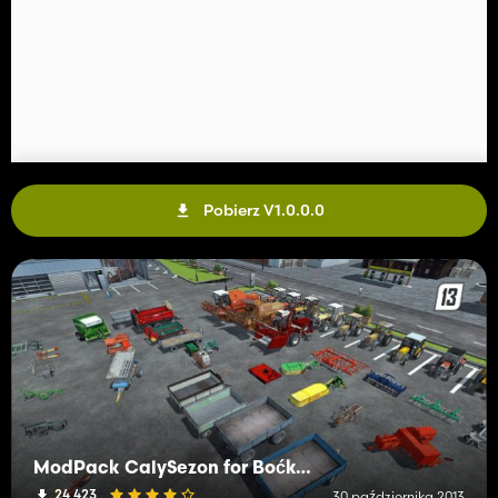
Pobierz V1.0.0.0
ModPack CalySezon for Boćkowo 1995
24 423
30 października 2013