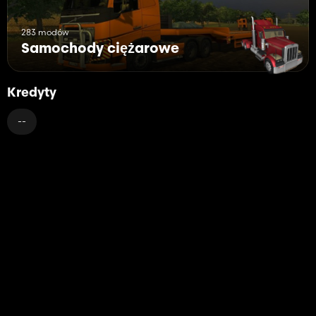
283 modów
Samochody ciężarowe
Kredyty
--