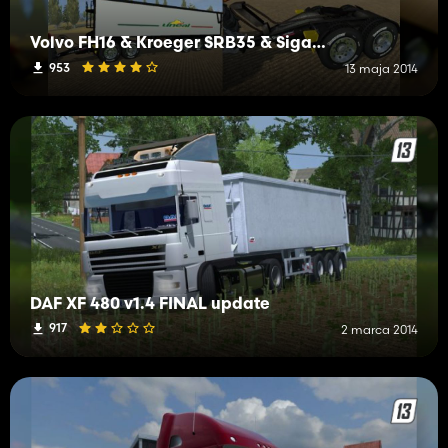
Volvo FH16 & Kroeger SRB35 & SigaDUO uneal
953
13 maja 2014
DAF XF 480 v1.4 FINAL update
917
2 marca 2014