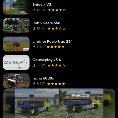
Erdevik V2
12 874
John Deere 550
10 010
Lindner Powertrac 234
1 092
Courseplay v3.4
3 092
Isaria 6000s
8 897