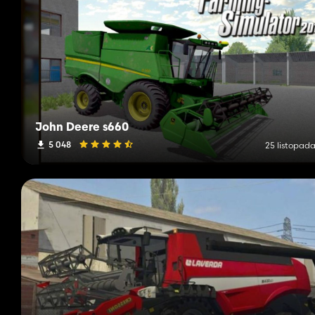
John Deere s660
5 048
25 listopada