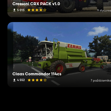
Cressoni CRX PACK v1.0
5 013
9 styczni
Claas Commandor 114cs
4 552
7 października