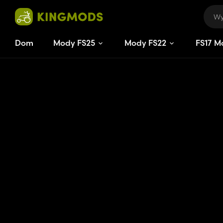
Dom
Mody FS25
Mody FS22
FS
17
M