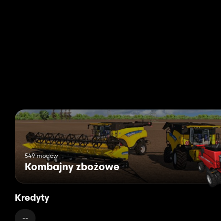
549 modów
Kombajny zbożowe
Kredyty
--