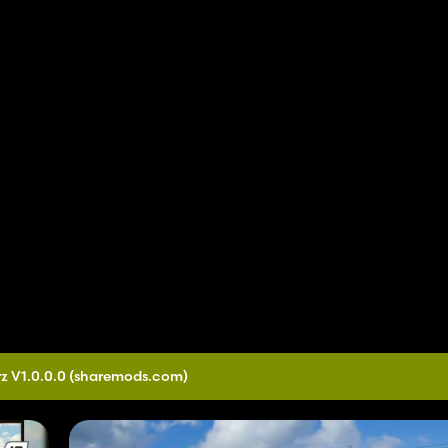
z V1.0.0.0
(sharemods.com)