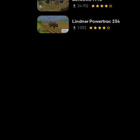
24 912
Lindner Powertrac 234
1 092