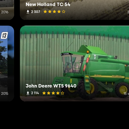
New Holland TC 54
2 307
a 2016
2
John Deere WTS 9640
2 114
 2015
15 