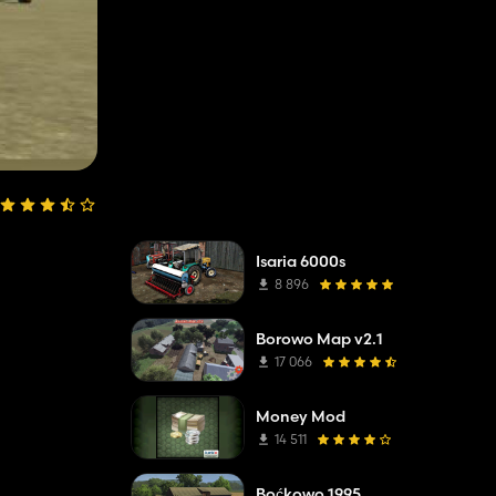
Isaria 6000s
8 896
Borowo Map v2.1
17 066
Money Mod
14 511
Boćkowo 1995