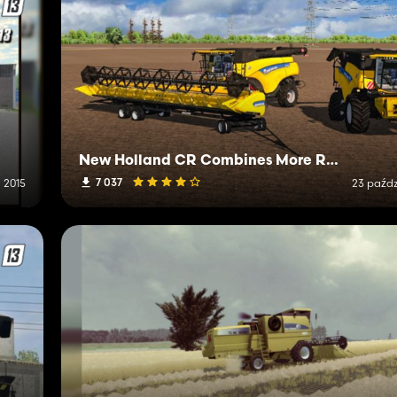
New Holland CR Combines More Realistic
7 037
 2015
23 paźdz