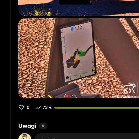
0
75%
Uwagi
4