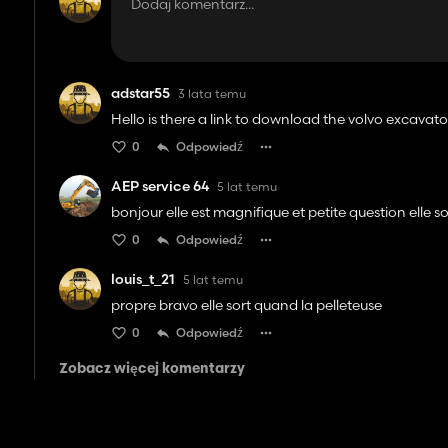
adstar55
3 lata temu
Hello is there a link to download the volvo excavato
0
Odpowiedź
AEP service 64
5 lat temu
bonjour elle est magnifique et petite question elle s
0
Odpowiedź
louis_t_21
5 lat temu
propre bravo elle sort quand la pelleteuse
0
Odpowiedź
Zobacz więcej komentarzy