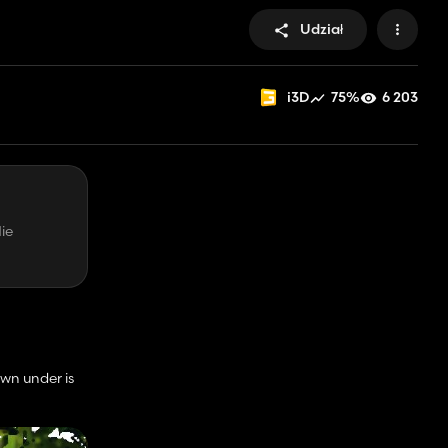
Udział
75%
6 203
i3D
ie
own under is