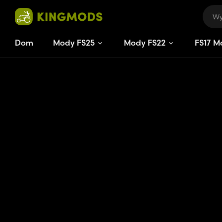
Dom
Mody FS25
Mody FS22
FS
17
M