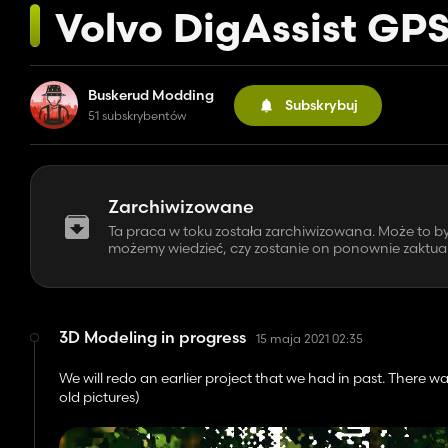
Volvo DigAssist GP
Buskerud Modding
Subskrybuj
51 subskrybentów
Zarchiwizowane
Ta praca w toku została zarchiwizowana. Może to 
możemy wiedzieć, czy zostanie on ponownie zaktuali
3D Modeling in progress
15 maja 2021 02:35
We will redo an earlier project that we had in past. There 
old pictures)