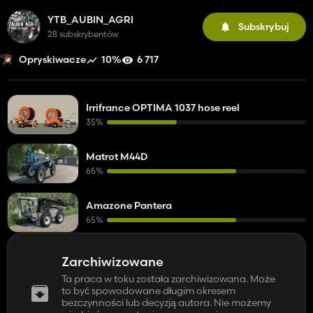
YTB_AUBIN_AGRI
Subskrybuj
28 subskrybentów
10%
6 717
Opryskiwacze
Irrifrance OPTIMA 1037 hose reel
35%
Matrot M44D
65%
Amazone Pantera
65%
Zarchiwizowane
Ta praca w toku została zarchiwizowana. Może
to być spowodowane długim okresem
bezczynności lub decyzją autora. Nie możemy