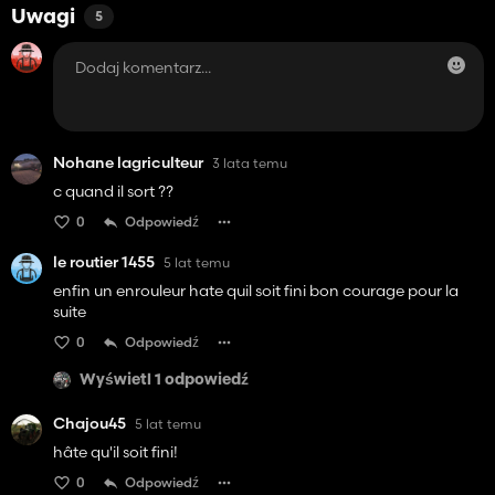
Uwagi
5
Nohane lagriculteur
3 lata temu
c quand il sort ??
0
Odpowiedź
le routier 1455
5 lat temu
enfin un enrouleur hate quil soit fini bon courage pour la
suite
0
Odpowiedź
Wyświetl 1 odpowiedź
Chajou45
5 lat temu
hâte qu'il soit fini!
0
Odpowiedź