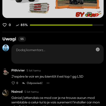
0
85%
Uwagi
55
Pithivier
5 lat temu
J'espère le voir en jeu bientôt il est top ! gg LSD
0
Odpowiedź
Nairod
5 lat temu
Génial j'attendais ce mod car je ne trouve aucun mod
semblable a celui-lui la je vais surement l'installer car mon