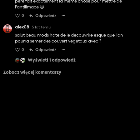
père fait éxactement la meme chose pour mettre de
l'antilimace 😊
0
Odpowiedź
alex08
5 lat temu
salut beau mods hate de le decouvrire esque que l'on
pourra semer des couvert vegetaux avec ?
0
Odpowiedź
Wyświetl 1 odpowiedź
Zobacz więcej komentarzy
Kontakt