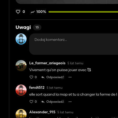
0
100%
Uwagi
13
Le_farmer_ariegeois
5 lat temu
Vivement qu'on puisse jouer avec 🥰
0
Odpowiedź
fendt512
5 lat temu
elle sort quand la map et tu a changer la ferme de l 
0
Odpowiedź
Alexander_915
5 lat temu