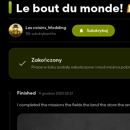
Le bout du monde!
Les voisins_Modding
Subskrybuj
104 subskrybentów
Zakończony
Prace w toku zostały zakończone i mod można pobr
Finished
9 grudnia 2020 03:51
I completed the missions the fields the land the store the a