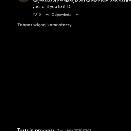
hey theres a problem, love the map but i can get it to
you for if you fix it :D
0
Odpowiedź
Zobacz więcej komentarzy
Tests in progress
7 grudnia 2020 02:18