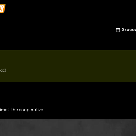
Szaco
ać!
nimals the cooperative