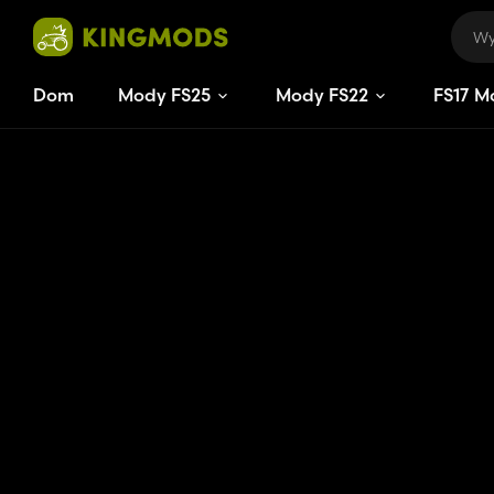
Dom
Mody FS25
Mody FS22
FS
17
M