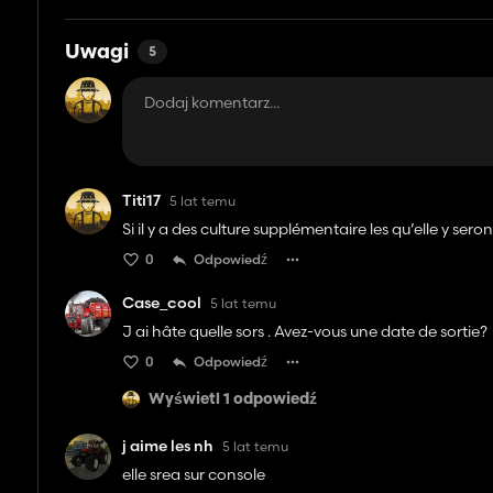
Uwagi
5
Titi17
5 lat temu
Si il y a des culture supplémentaire les qu’elle y sero
0
Odpowiedź
Case_cool
5 lat temu
J ai hâte quelle sors . Avez-vous une date de sortie?
0
Odpowiedź
Wyświetl 1 odpowiedź
j aime les nh
5 lat temu
elle srea sur console