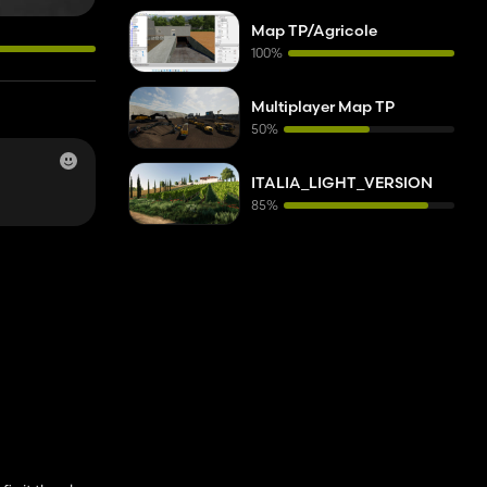
Map TP/Agricole
100%
Multiplayer Map TP
50%
ITALIA_LIGHT_VERSION
85%