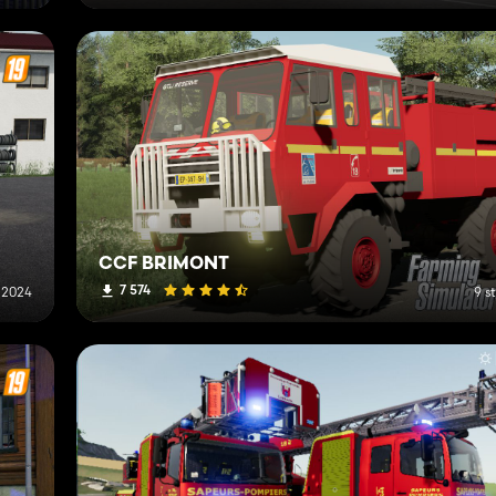
CCF BRIMONT
7 574
 2024
9 s