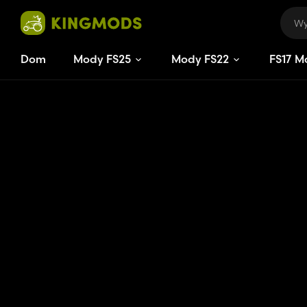
Dom
Mody FS25
Mody FS22
FS
17
M