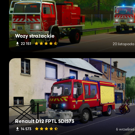
Wozy strażackie
22 151
20 listopada
Renault D12 FPTL SDIS73
14 573
6 września