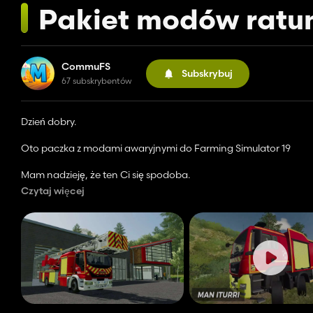
Pakiet modów ratu
CommuFS
Subskrybuj
67 subskrybentów
Dzień dobry.
Oto paczka z modami awaryjnymi do Farming Simulator 19
Mam nadzieję, że ten Ci się spodoba.
Czytaj więcej
Problem? Nasz serwer discord zawsze pozostaje do Twojej dyspo