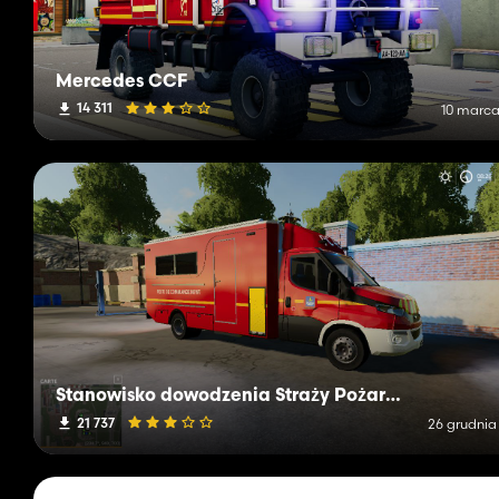
Mercedes CCF
14 311
10 marca
Stanowisko dowodzenia Straży Pożarnej Iveco Daily
21 737
26 grudnia