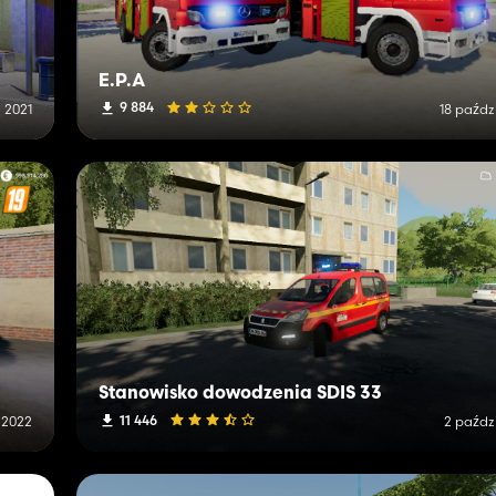
E.P.A
9 884
 2021
18 paźdz
Stanowisko dowodzenia SDIS 33
11 446
 2022
2 paźdz