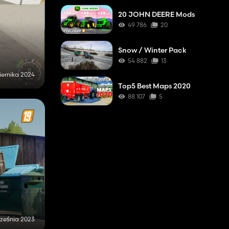
20 JOHN DEERE Mods
49 786
20
Snow / Winter Pack
54 882
13
iernika 2024
Top5 Best Maps 2020
88 107
5
rześnia 2023