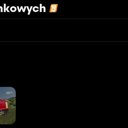
nkowych
zycji
https://discord.gg/multigame-officiel-1032391255570776106