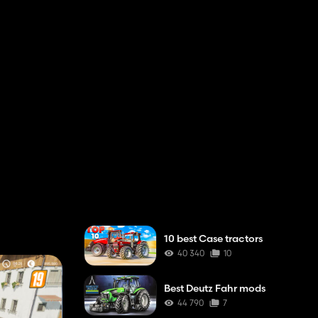
10 best Case tractors
40 340
10
Best Deutz Fahr mods
44 790
7