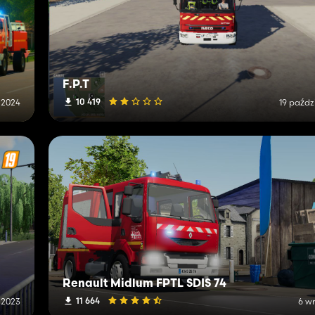
F.P.T
10 419
 2024
19 paźdz
Renault Midlum FPTL SDIS 74
11 664
 2023
6 w