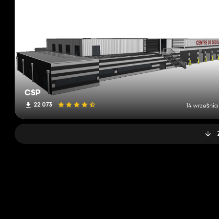
CSP
22 073
14 września