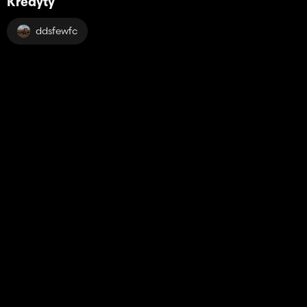
Kredyty
ddsfewfc