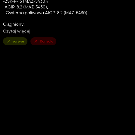
-ZSK-F-15 (MAZ-5430);
-ACIP-8.2 (MAZ-5430);
- Cysterna paliwowa AICP-8.2 (MAZ-5430).
Ciągniony:
Czytaj więcej
- MAZ-856100;
- MAZ-857100;
serwer
Konsole
-PCIP-7.7.
To wszystko, natychmiastowa gra.