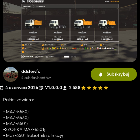
ddsfewfc
Subskrybuj
4 subskrybentów
4 czerwca 2026
V1.0.0.0
2 588
Pakiet zawiera:
- MAZ-5550;
- MAZ-6430;
- MAZ-6501;
-SZOPKA MAZ-6501;
- Maz-6501 Robotnik rolniczy;