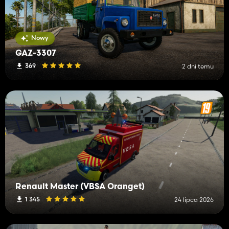
Nowy
GAZ-3307
369
2 dni temu
Renault Master (VBSA Oranget)
1 345
24 lipca 2026