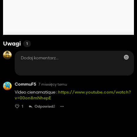
Uwagi
1
CommuFS
7 miesięcy temu
Video cienamatique :
https://www.youtube.com/watch?
v=00on8mNhepE
1
Odpowiedź