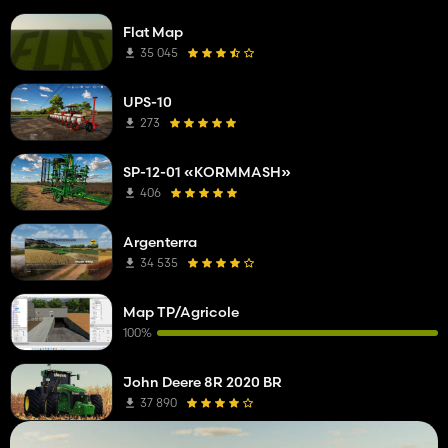
Flat Map
35 045
UPS-10
273
SP-12-01 «KORMMASH»
406
Argenterra
34 535
Map TP/Agricole
100%
John Deere 8R 2020 BR
37 890