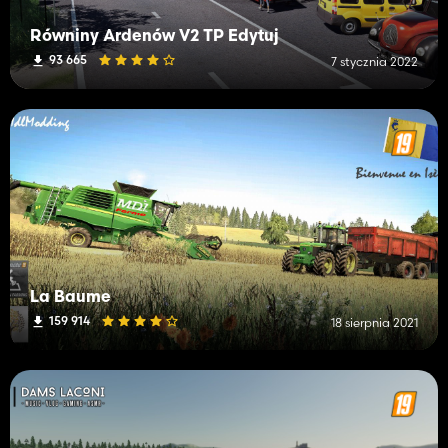
Równiny Ardenów V2 TP Edytuj
93 665
7 stycznia 2022
La Baume
159 914
18 sierpnia 2021