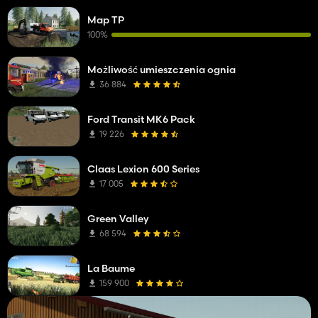
Map TP
100%
Możliwość umieszczenia ognia
36 884
Ford Transit MK6 Pack
19 226
Claas Lexion 600 Series
17 005
Green Valley
68 594
La Baume
159 900