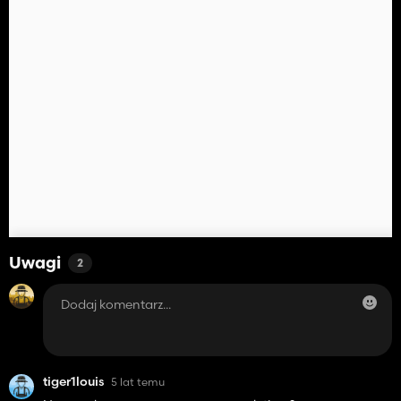
Uwagi
2
tiger1louis
5 lat temu