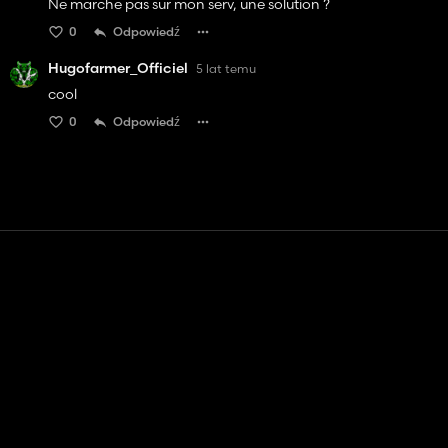
Ne marche pas sur mon serv, une solution ?
0
Odpowiedź
Hugofarmer_Officiel
5 lat temu
cool
0
Odpowiedź
Kontakt
Pomoc
Warunki usługi
Polityka prywatności
Zarządzaj plikami cookie