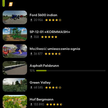
Ford 3600 indian
20 956
SP-12-01 «KORMMASH»
358
Możliwość umieszczenia ognia
36 877
Asphalt Felsbrunn
15%
Green Valley
68 585
Hof Bergmann
133 890