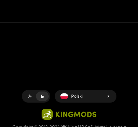
Kontakt
Pomoc
Warunki usługi
Polityka prywatności
Zarządzaj plikami cookie
Polski
Copyright © 2018-2026
King UP SAS
. Wszelkie prawa
zastrzeżone.