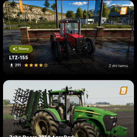
Nowy
LTZ-155
291
2 dni temu