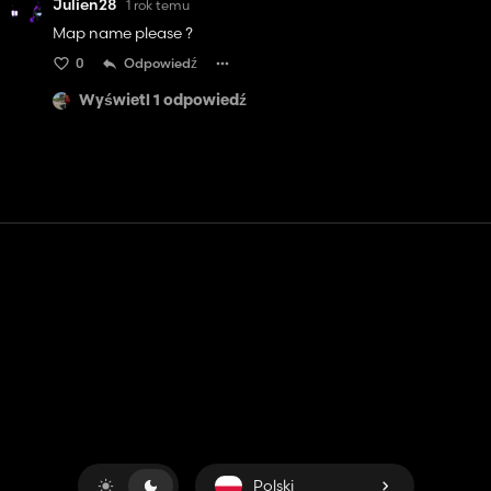
Julien28
1 rok temu
Map name please ?
0
Odpowiedź
Wyświetl 1 odpowiedź
Kontakt
Pomoc
Warunki usługi
Polityka prywatności
Zarządzaj plikami cookie
Polski