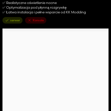
✅ Realistyczne oświetlenie nocne
✅ Optymalizacja pod płynną rozgrywkę
✅ Łatwa instalacja i pełne wsparcie od KK Modding
serwer
Konsole