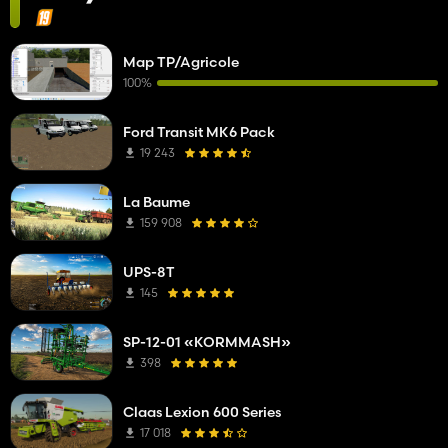
Map TP/Agricole
100%
Ford Transit MK6 Pack
19 243
La Baume
159 908
UPS-8T
145
SP-12-01 «KORMMASH»
398
Claas Lexion 600 Series
17 018