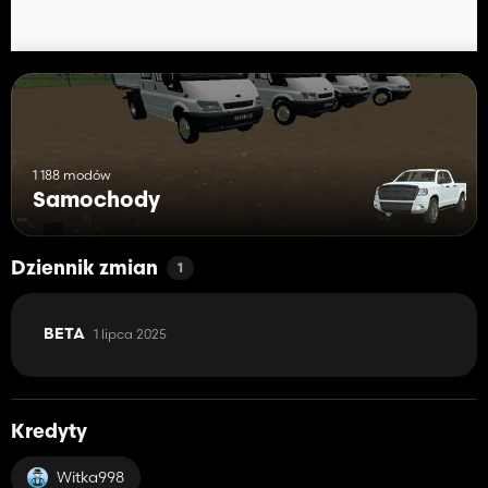
1 188 modów
Samochody
Dziennik zmian
1
1 lipca 2025
BETA
Kredyty
Witka998