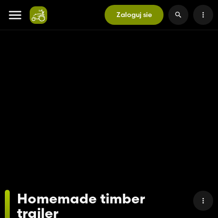
Zaloguj sie
Homemade timber
trailer