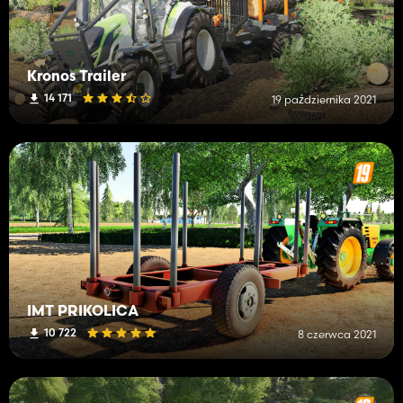
Kronos Trailer
14 171
19 października 2021
IMT PRIKOLICA
10 722
8 czerwca 2021