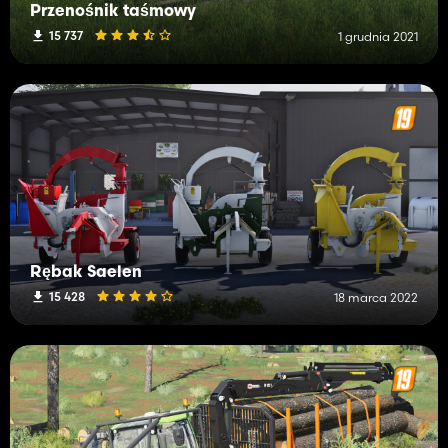
Przenośnik taśmowy
15 737
1 grudnia 2021
Rębak Saelen
15 428
18 marca 2022