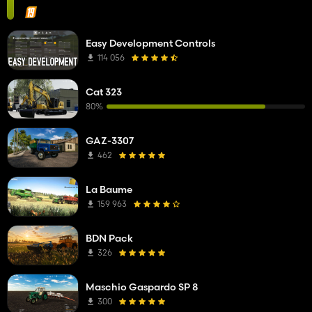
Easy Development Controls
114 056
Cat 323
80%
GAZ-3307
462
La Baume
159 963
BDN Pack
326
Maschio Gaspardo SP 8
300