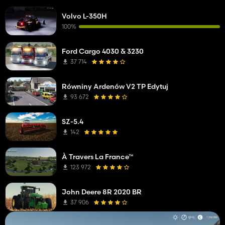
Volvo L-350H
100%
Ford Cargo 4030 & 3230
37 714
Równiny Ardenów V2 TP Edytuj
93 672
SZ-5.4
142
À Travers La France™
123 972
John Deere 8R 2020 BR
37 906