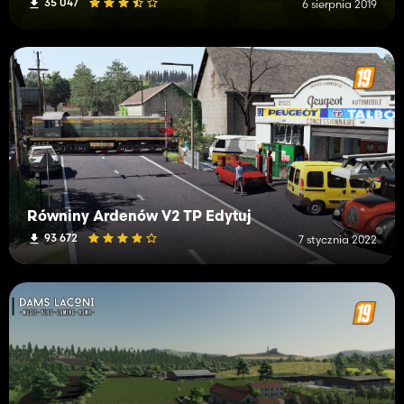
35 047
6 sierpnia 2019
Równiny Ardenów V2 TP Edytuj
93 672
7 stycznia 2022