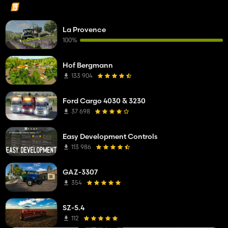
La Provence
100%
Hof Bergmann
133 904
Ford Cargo 4030 & 3230
37 698
Easy Development Controls
113 986
GAZ-3307
354
SZ-5.4
112