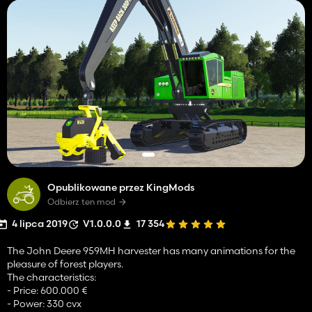
Opublikowane przez KingMods
Odbierz ten mod
4 lipca 2019
V1.0.0.0
17 354
The John Deere 959MH harvester has many animations for the
pleasure of forest players.
The characteristics:
- Price: 600.000 €
- Power: 330 cvx