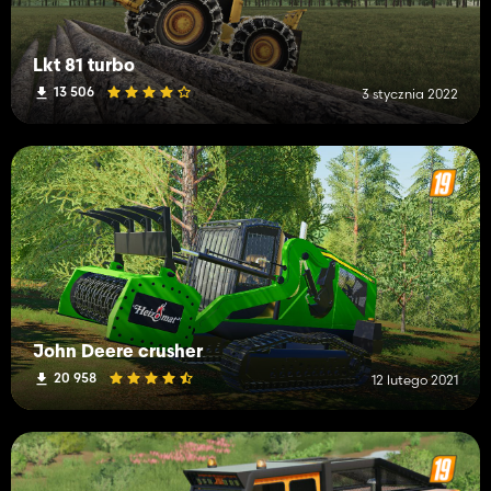
Lkt 81 turbo
13 506
3 stycznia 2022
John Deere crusher
20 958
12 lutego 2021