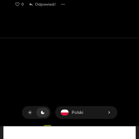
0
Odpowiedź
Kontakt
Pomoc
Warunki usługi
Polityka prywatności
Zarządzaj plikami cookie
Polski