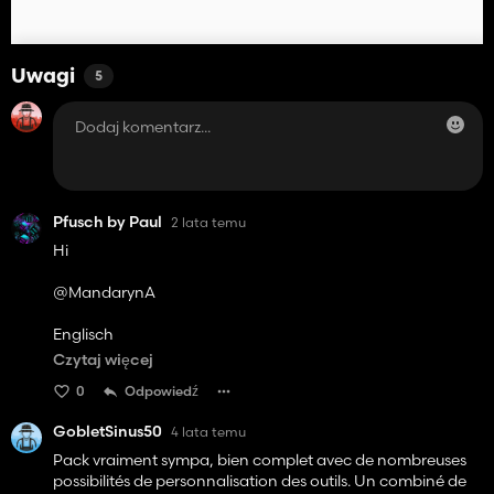
Uwagi
5
Pfusch by Paul
2 lata temu
Hi
@MandarynA
Englisch
Moin, I wanted to ask you if I can republish your pack in
Czytaj więcej
Ls22
0
Odpowiedź
Germany
GobletSinus50
4 lata temu
Moin ich wollte dich fragen ob ich dein Pack im Ls22 neu
veröffentlichen darf
Pack vraiment sympa, bien complet avec de nombreuses
possibilités de personnalisation des outils. Un combiné de