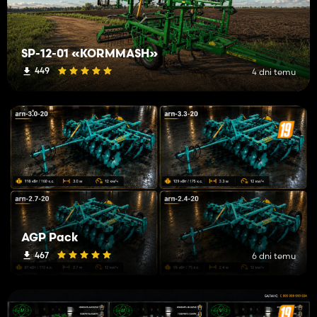
SP-12-01 «KORMMASH»
449
4 dni temu
AGP Pack
467
6 dni temu