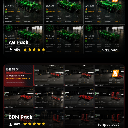
AG Pack
454
6 dni temu
BDM Pack
889
30 lipca 2026