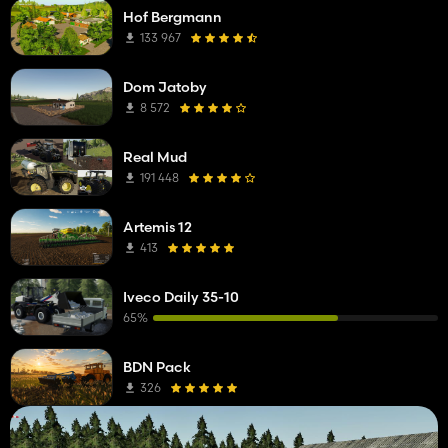
Hof Bergmann
133 967
Dom Jatoby
8 572
Real Mud
191 448
Artemis 12
413
Iveco Daily 35-10
65%
BDN Pack
326