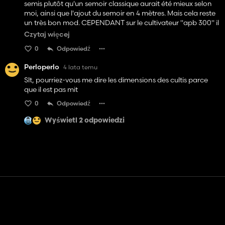
semis plutôt qu'un semoir classique aurait été mieux selon
moi, ainsi que l'ajout du semoir en 4 mètres. Mais cela reste
un très bon mod. CEPENDANT sur le cultivateur "apb 300" il
y a la possibilités de régler la hauteur du rouleau afin
Czytaj więcej
d'activer ou non le mode "subsoiler" (labour)
0
Odpowiedź
malheureusement c'est mal fait car le labour est actif
quand le rouleau est baissé, or cela devrait être l'inverse
Perloperlo
4 lata temu
étant donné que la profondeur de l'outil se gère via ce
rouleau. Plus le rouleau est "bas", plus le travail est
Slt, pourriez-vous me dire les dimensions des cultis parce
superficiel et non l'inverse. D'ailleurs on le voit légèrement
que il est pas mit
lorsque l'on bouge ce rouleau avec l'outil en terre. Les dents
0
Odpowiedź
remontent légèrement alors que le mod "travail profond"
est activé. c'est du détail mais moi ca m'a sauté aux yeux et
Wyświetl 2 odpowiedzi
déranger quand même un peu.
Kontakt