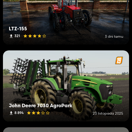
LTZ-155
321
3 dni temu
John Deere 7030 AgroPark
8 894
23 listopada 2025