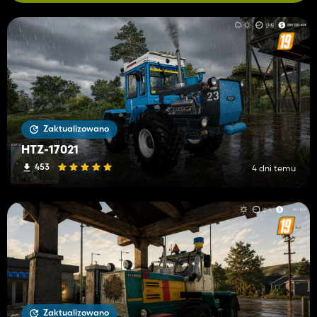
Zaktualizowano
HTZ-17021
453
4 dni temu
Zaktualizowano