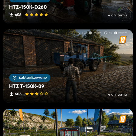
HTZ-150K-D260
658
4 dni temu
Zaktualizowano
HTZ T-150K-09
606
4 dni temu