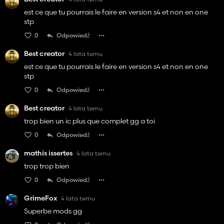
est ce que tu pourrais le faire en version s4 et non en one
stp
0
Odpowiedź
Best creator
4 lata temu
est ce que tu pourrais le faire en version s4 et non en one
stp
0
Odpowiedź
Best creator
4 lata temu
trop bien un ic plus que complet gg a toi
0
Odpowiedź
mathis issertes
4 lata temu
trop trop bien
0
Odpowiedź
GrimeFox
4 lata temu
Superbe mods gg