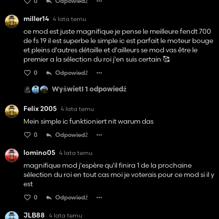
0
Odpowiedź
miller14
4 lata temu
ce mod est juste magnifique je pense le meilleure fendt 700
de fs 19 il est superbe le simple ic est parfait le moteur bouge
et pleins d'autres détaille et d'ailleurs se mod vas être le
premier a la sélection du roi j'en suis certain 🥰
0
Odpowiedź
Wyświetl 1 odpowiedź
Felix 2005
4 lata temu
Mein simple ic funktioniert nit warum das
0
Odpowiedź
lomino05
4 lata temu
magnifique mod j'espère qu'il finira 1 de la prochaine
sélection du roi en tout cas moi je voterais pour ce mod si il y
est
0
Odpowiedź
JLB88
4 lata temu