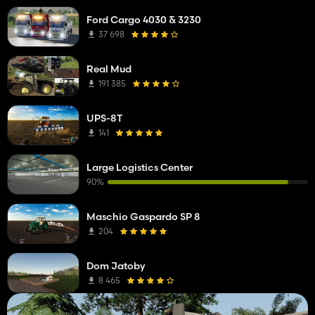
Ford Cargo 4030 & 3230
37 698
Real Mud
191 385
UPS-8T
141
Large Logistics Center
90%
Maschio Gaspardo SP 8
204
Dom Jatoby
8 465