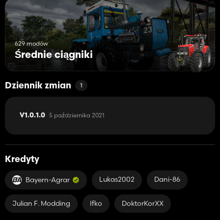
629 modów
Średnie ciągniki
Dziennik zmian
1
5 października 2021
V1.0.1.0
Kredyty
Lukas2002
Dani-86
Bayern-Agrar
Julian F. Modding
Ifko
DoktorKorXX