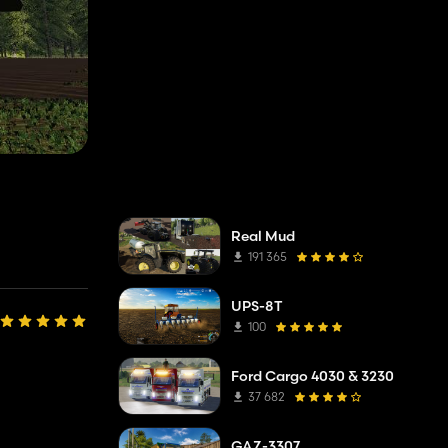
Real Mud
191 365
UPS-8T
100
Ford Cargo 4030 & 3230
37 682
GAZ-3307