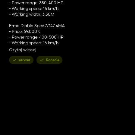
- Power range: 350-400 HP
- Working speed: 16 km/h
- Working width: 3.50M
Ermo Diablo Spev 7/147 4MA
- Price: 69.000 €
- Power range: 400-500 HP
- Working speed: 16 km/h
- Working width: 4.50M
Czytaj więcej
Ermo Diablo Spev 8/149 4MA
serwer
Konsole
- Price: 73.000 €
- Power range: 500-600 HP
- Working speed: 16 km/h
- Working width: 5.50M