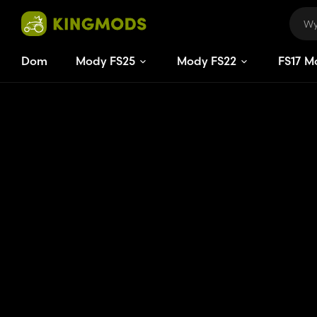
Dom
Mody FS25
Mody FS22
FS
17
M