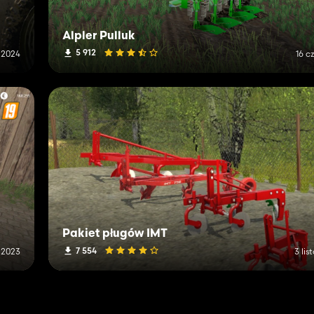
Alpler Pulluk
5 912
 2024
16 c
Pakiet pługów IMT
7 554
 2023
3 li