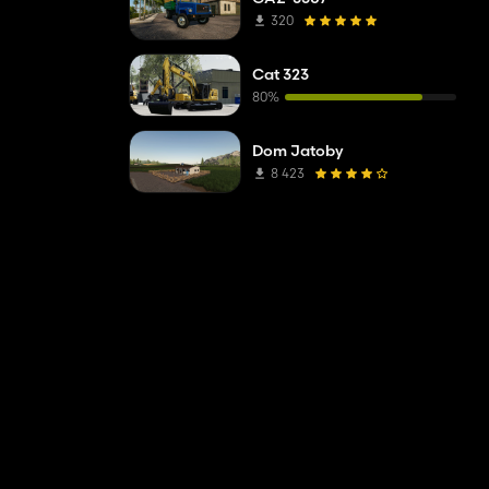
320
Cat 323
80%
Dom Jatoby
8 423