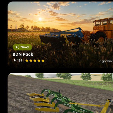
Nowy
BDN Pack
159
16 godzin