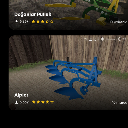
Doğanlar Pulluk
5 237
10 kwietnia
Alpler
5 339
10 marca