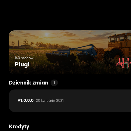
140 modów
Pługi
Dziennik zmian
1
20 kwietnia 2021
V1.0.0.0
Kredyty