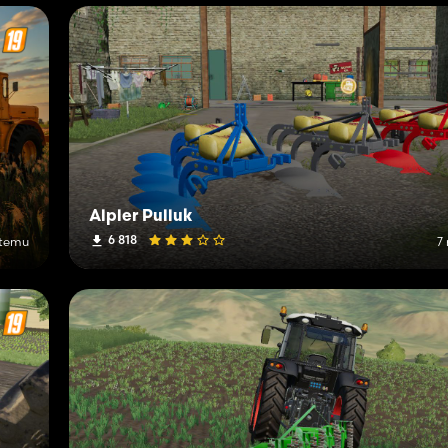
Alpler Pulluk
6 818
 temu
7