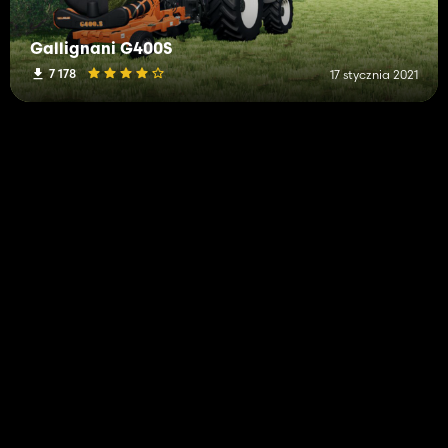
Gallignani G400S
7 178
17 stycznia 2021