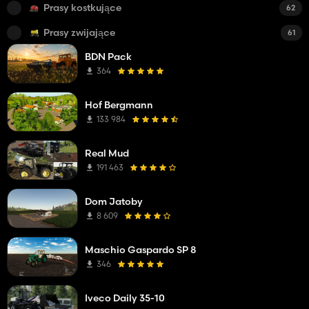
Prasy kostkujące
62
Prasy zwijające
61
BDN Pack
364
Hof Bergmann
133 984
Real Mud
191 463
Dom Jatoby
8 609
Maschio Gaspardo SP 8
346
Iveco Daily 35-10