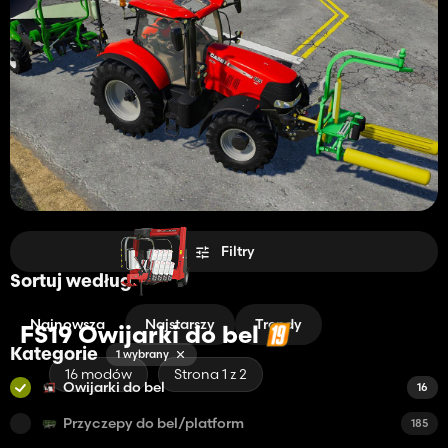
Filtry
Sortuj według
Najnowsza
Najstarszy
Trendy
FS19 Owijarki do bel
Kategorie
1 wybrany
16 modów
Strona 1 z 2
Owijarki do bel
16
Przyczepy do bel/platform
185