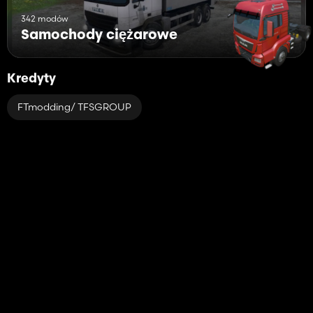
342 modów
Samochody ciężarowe
Kredyty
FTmodding/ TFSGROUP