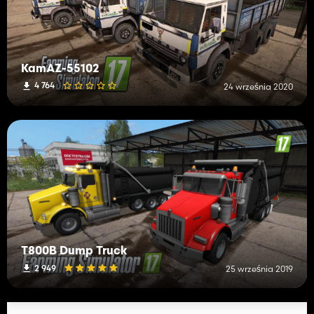
KamAZ-55102
4 764
24 września 2020
T800B Dump Truck
2 949
25 września 2019