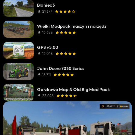
Błoniec3
21 377
Wielki Modpack maszyn i narzędzi
16 693
GPS v5.00
16 043
John Deere 7030 Series
18 711
Gorzkowa Map & Old Big Mod Pack
23 046