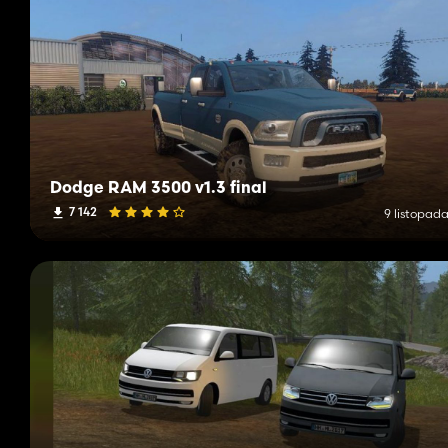
LightAddon ist erforderlich →
https://www.farming-simulat
Bitte den orig. Link beibehalten
Ein Dank geht auch an die Modder der versch. Anbauteile
Credits
– 3d Modell → Turbo Modding
– Ingame u. Fertigstellung FS17 → Heitzer’s SofaEcke
Dodge RAM 3500 v1.3 final
7 142
9 listopada