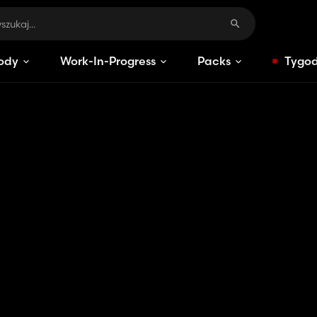
ody
Work-In-Progress
Packs
Tygod