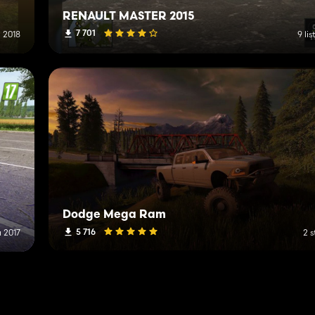
RENAULT MASTER 2015
7 701
 2018
9 li
Dodge Mega Ram
5 716
 2017
2 s