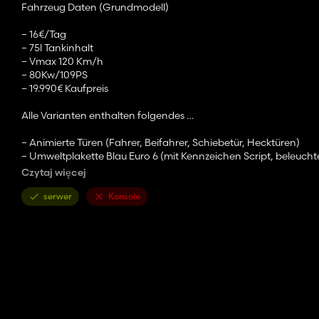
Fahrzeug Daten (Grundmodell)
– 16€/Tag
– 75l Tankinhalt
– Vmax 120 Km/h
– 80Kw/109PS
– 19.990€ Kaufpreis
Alle Varianten enthalten folgendes …
– Animierte Türen (Fahrer, Beifahrer, Schiebetür, Hecktüren)
– Umweltplakette Blau Euro 6 (mit Kennzeichen Script, beleucht
– Spanngurte im Laderaum
Czytaj więcej
– Beifahrer Script
– Kennzeichen Script
serwer
Konsole
– Cockpit beleuchtet und animiert (Tacho, Drehzahlmesser, Kraf
– Anhängerkupplung
– Laderaumbeleuchtung
Im Shop konfigurierbar
Auswahl Motorisierung (Typenschild an Hecktür wechselt mit)
– 311 Cdi mit 109 PS