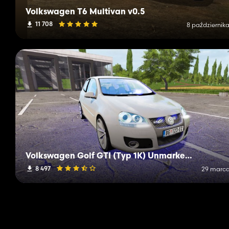
Volkswagen T6 Multivan v0.5
11 708
8 października
Volkswagen Golf GTI (Typ 1K) Unmarked Police
8 497
29 marca