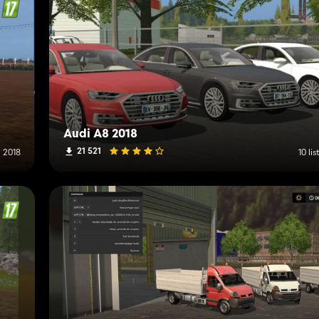
or.com/mod.php?lang=de&country=de&mod_id=53564
Audi A8 2018
21 521
 2018
10 li