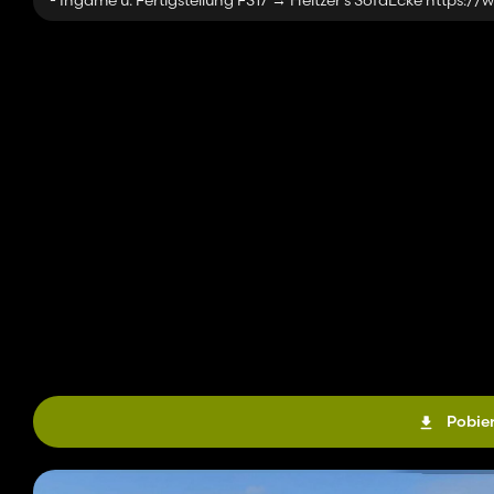
- Ingame u. Fertigstellung FS17 → Heitzer's SofaEcke https
Auswahl Anbauteile
– Dachbox (optische Warnanlage, Rundumleuchten, Frontblitze
– Stoßstange lackiert (in Wagenfarbe)
– Dachbox + Stoßstange lackiert (in Wagenfarbe)
– Stoßstange Warnstreifen
– Schwertransport BF3 (Mini Modell (auf Amaturenbrett) + Bul
Rundumleuchten, Frontblitzer,
Arbeitsscheinwerfer (Seite + Hinten)
+ Heckschilder (liegen im Fhzg wenn Dachbox geschlossen) + S
Auswahl Warnleuchten (Dach)
– Rundumleuchten
– Blitzbalken
Pobier
Auswahl Bullenfänger
– Bullbar I
– Bullbar II (nicht wählbar, nur in BF3 enthalten)