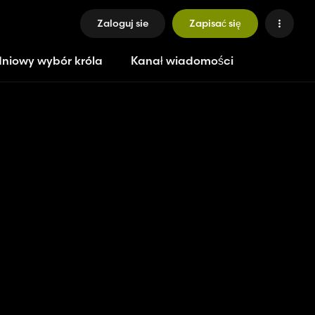
Zaloguj sie
Zapisać się
niowy wybór króla
Kanał wiadomości