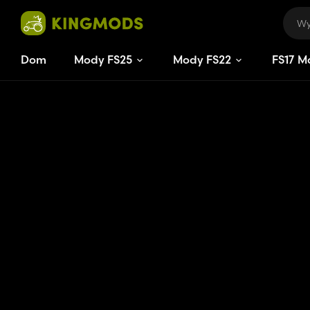
Dom
Mody FS25
Mody FS22
FS
17
M