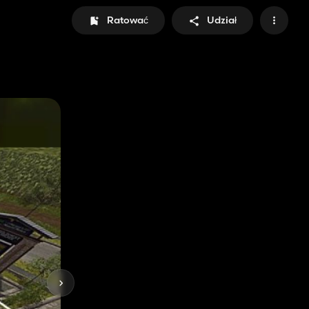
Ratować
Udział