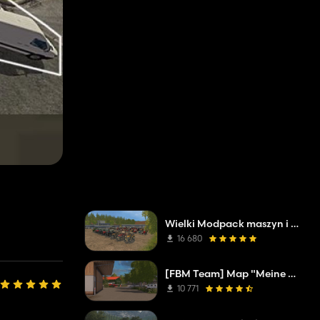
Wielki Modpack maszyn i narzędzi
16 680
[FBM Team] Map "Meine Heimat"
10 771