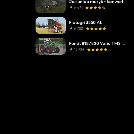
Jasienica mexyk - konwert
6 421
Fiatagri 3550 AL
6 733
Fendt 818/820 Vario TMS Full Pack
19 725