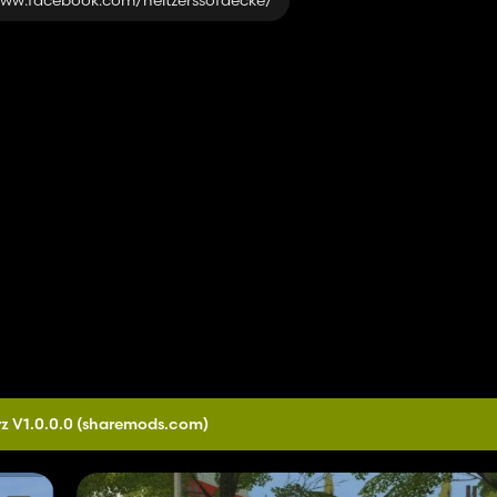
://www.facebook.com/heitzerssofaecke/
r)
lbar II + Lampenbügel + Dachbox (optische Warnanlage,
toßstange Warnstreifen)
z V1.0.0.0
(sharemods.com)