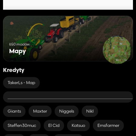
650 modów
Mapy
Kredyty
TakerLs - Map
____________________________________________________________
Giants
Maxter
Niggels
Nikl
Steffen30muc
El Cid
Katsuo
Emsfarmer