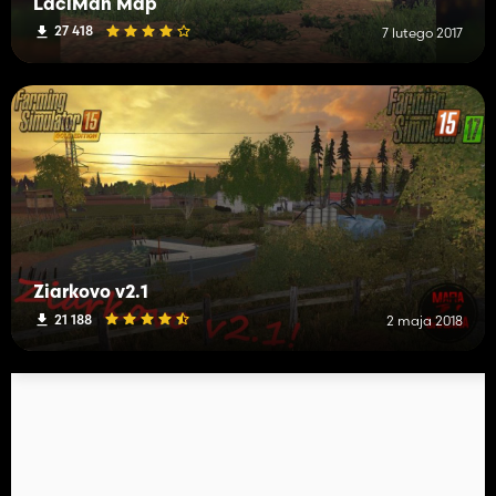
LaciMan Map
27 418
7 lutego 2017
Ziarkovo v2.1
21 188
2 maja 2018