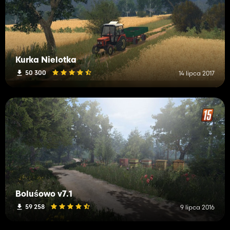
Kurka Nielotka
50 300
14 lipca 2017
Boluśowo v7.1
59 258
9 lipca 2016