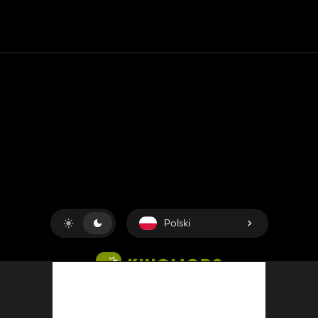
Kontakt
Pomoc
Warunki usługi
Polityka prywatności
Zarządzaj plikami cookie
Polski
Copyright © 2018-2026
King UP SAS
. Wszelkie prawa
zastrzeżone.