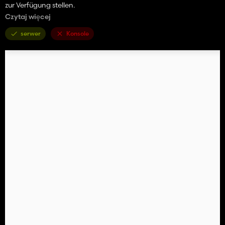
zur Verfügung stellen.
Czytaj więcej
Privat könnt ihr sie euch gerne Fertig bauen und/oder für Ls 17
konvertieren, das ist euch überlassen.
serwer
Konsole
Aber ich möchte nicht das sie konvertiert wird, und auf den
einschlägigen Modportalen zum Download erscheint, bitte
akzeptiert das.
Freigaben oder sonstiges wird es nicht geben.
Habt Spaß damit.
Gruß TakerLs