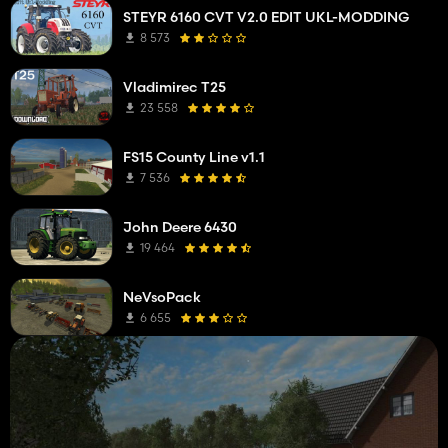
STEYR 6160 CVT V2.0 EDIT UKL-MODDING
8 573
Vladimirec T25
23 558
FS15 County Line v1.1
7 536
John Deere 6430
19 464
NeVsoPack
6 655