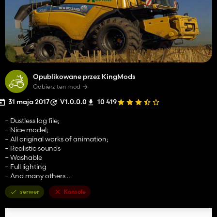
Opublikowane przez KingMods
Odbierz ten mod
31 maja 2017
V1.0.0.0
10 419
– Dustless log file;
– Nice model;
– All original works of animation;
– Realistic sounds
– Washable
– Full lighting
– And many others …
serwer
Konsole