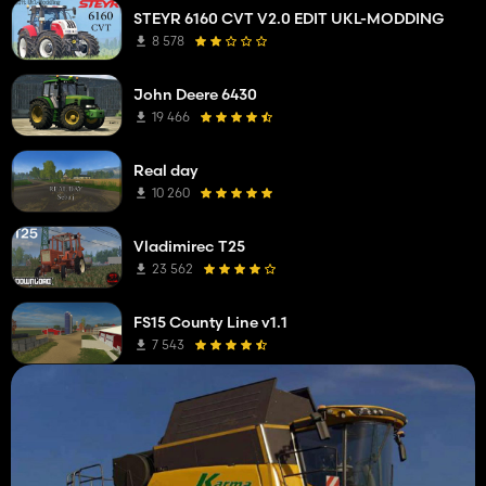
STEYR 6160 CVT V2.0 EDIT UKL-MODDING
8 578
John Deere 6430
19 466
Real day
10 260
Vladimirec T25
23 562
FS15 County Line v1.1
7 543