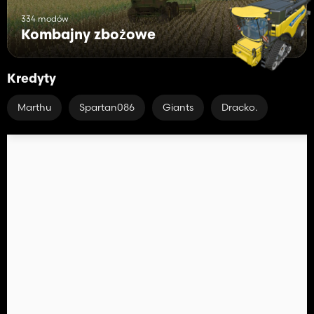
334 modów
Kombajny zbożowe
Kredyty
Marthu
Spartan086
Giants
Dracko.