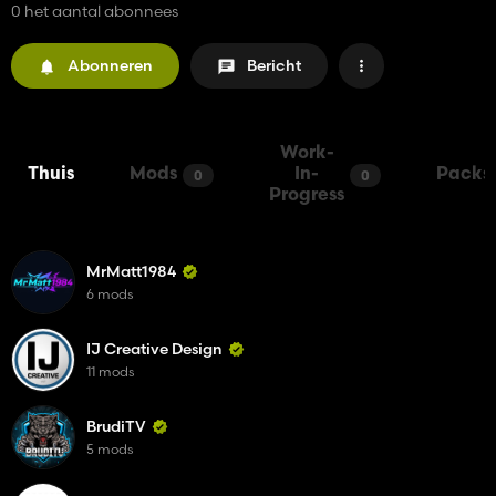
0 het aantal abonnees
Abonneren
Bericht
Work-
Thuis
Mods
In-
Packs
0
0
Progress
MrMatt1984
6 mods
IJ Creative Design
11 mods
BrudiTV
5 mods