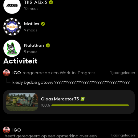
Th3_Al3xi5
10 mods
Matlixx
9 mods
Nalathan
9 mods
Activiteit
IGO
reageerde op een Work-in-Progress
1 jaar geleden
kiedy będzie gotowy ???????????????????????????????????
Claas Mercator 75
100%
IGO
1 jaar geleden
heeft gereageerd op een opmerking over een