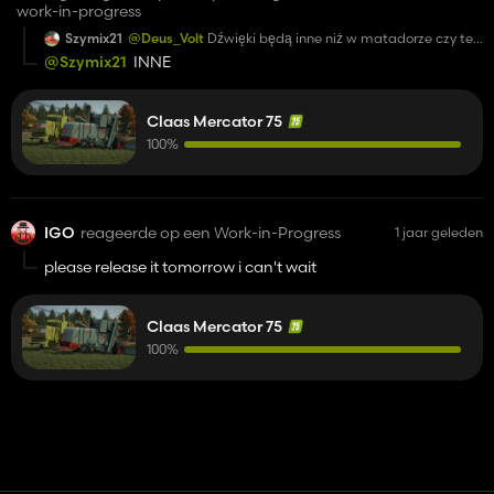
work-in-progress
Szymix21
@Deus_Volt
Dźwięki będą inne niż w matadorze czy te
same?
@Szymix21
INNE
Claas Mercator 75
100%
IGO
reageerde op een Work-in-Progress
1 jaar geleden
please release it tomorrow i can't wait
Claas Mercator 75
100%