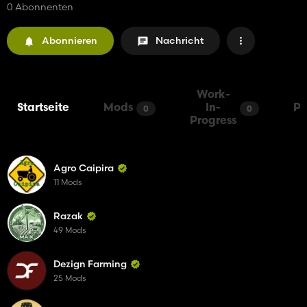
0 Abonnenten
Abonnieren
Nachricht
Work-
Startseite
Mods
In-
Pa
0
0
Progress
Agro Caipira
11 Mods
Razak
49 Mods
Dezign Farming
25 Mods