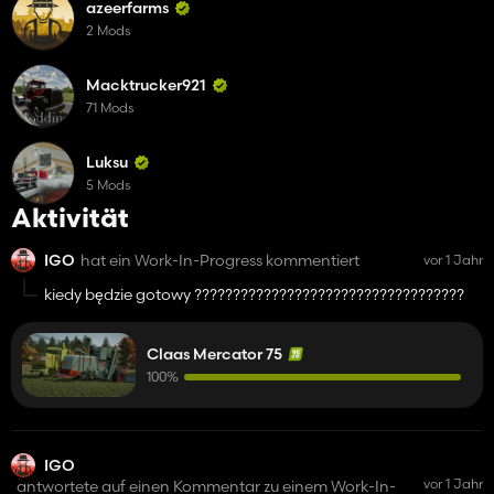
azeerfarms
2 Mods
Macktrucker921
71 Mods
Luksu
5 Mods
Aktivität
IGO
hat ein Work-In-Progress kommentiert
vor 1 Jahr
kiedy będzie gotowy ???????????????????????????????????
Claas Mercator 75
100%
IGO
vor 1 Jahr
antwortete auf einen Kommentar zu einem Work-In-