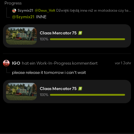
Progress
Szymix21
@Deus_Volt
Dźwięki będą inne niż w matadorze czy te
same?
@Szymix21
INNE
Claas Mercator 75
100%
IGO
hat ein Work-In-Progress kommentiert
vor 1 Jahr
please release it tomorrow i can't wait
Claas Mercator 75
100%