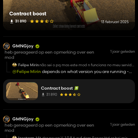
Contract boost
31 890
13 februari 2025
GMNGjoy
1 jaar geleden
heb gereageerd op een opmerking over een
mod
Felipe Mirin
não sei o pq mas este mod n funciona no meu servidor
=[
@Felipe Mirin
depends on what version you are running -
the GitHub repository (linked in the description above) has
the latest version, which is fully MP server (dedicated & local)
Contract boost
ready.
31 890
GMNGjoy
1 jaar geleden
heb gereageerd op een opmerking over een
mod
Icestorm
Mit der neuen V. 1.0.8.6 auf dem Server läd er bei mir