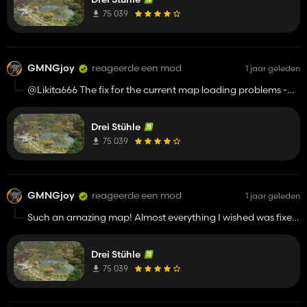
really hope this map is destined for ModHub, it's so unique
and I really believe that the console players would love to
75 039
play it too!
GMNGjoy
reageerde een mod
1 jaar geleden
@Likita666 The fix for the current map loading problems -
the map needs the following dependencies added to the
modDesc.xml:
Drei Stühle
- KD_Old_Log_House
75 039
GMNGjoy
reageerde een mod
1 jaar geleden
Such an amazing map! Almost everything I wished was fixed
has been fixed! One small bug, the "Main Farm" doesn't
have a farmhouse anymore. I see in the update notes that
Drei Stühle
there may be an error with that building - but it looks like it's
not loading at all.
75 039