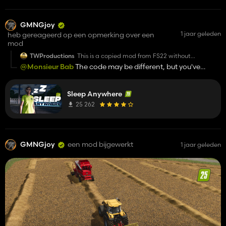
GitHub page) is reliable and accurate on MP servers.
GMNGjoy
1 jaar geleden
heb gereageerd op een opmerking over een
mod
TWProductions
This is a copied mod from FS22 without
permission. You have no rights to the original
@Monsieur Bab
The code may be different, but you've
modders code. Please remove this mod.
stolen the name of the mod - which should be a copyright to
Kingmods you should be ashamed of yourselves.
the original modder.
https://www.farming-
Sleep Anywhere
simulator.com/mod.php?mod_id=224402&title=fs2022
25 262
GMNGjoy
een mod bijgewerkt
1 jaar geleden