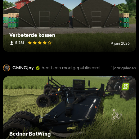
Verbeterde kassen
5 261
9 juni 2026
GMNGjoy
heeft een mod gepubliceerd
1 jaar geleden
Bednar BatWing