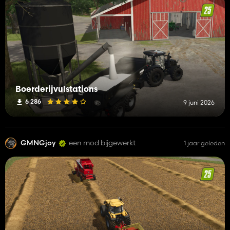
Boerderijvulstations
6 286
9 juni 2026
GMNGjoy
een mod bijgewerkt
1 jaar geleden