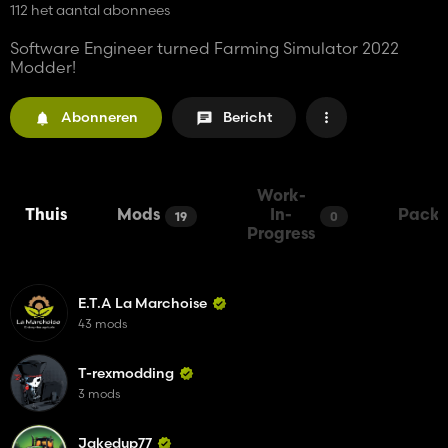
112 het aantal abonnees
Software Engineer turned Farming Simulator 2022
Modder!
Abonneren
Bericht
Work-
Thuis
Mods
In-
Packs
19
0
Progress
E.T.A La Marchoise
43 mods
T-rexmodding
3 mods
Jakedup77