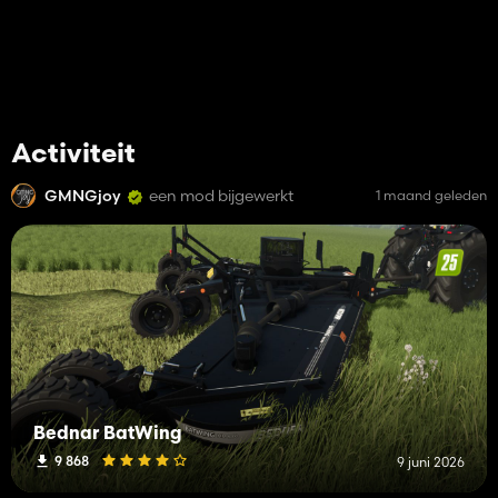
Activiteit
GMNGjoy
een mod bijgewerkt
1 maand geleden
Bednar BatWing
9 868
9 juni 2026