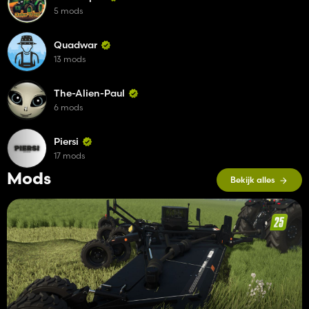
5 mods
Quadwar
13 mods
The-Alien-Paul
6 mods
Piersi
17 mods
Mods
Bekijk alles