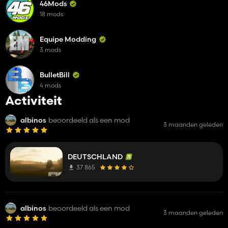
46Mods
18 mods
Equipe Modding
3 mods
BulletBill
4 mods
Activiteit
albinos
beoordeeld als een mod
3 maanden geleden
DEUTSCHLAND
37 865
albinos
beoordeeld als een mod
3 maanden geleden