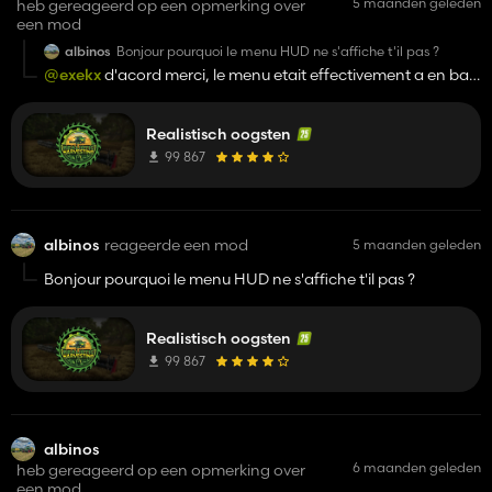
5 maanden geleden
heb gereageerd op een opmerking over
een mod
albinos
Bonjour pourquoi le menu HUD ne s'affiche t'il pas ?
@exekx
d'acord merci, le menu etait effectivement a en bas
a gauche.
Realistisch oogsten
99 867
albinos
reageerde een mod
5 maanden geleden
Bonjour pourquoi le menu HUD ne s'affiche t'il pas ?
Realistisch oogsten
99 867
albinos
6 maanden geleden
heb gereageerd op een opmerking over
een mod