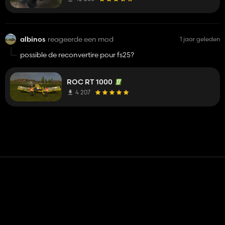
albinos
reageerde een mod
1 jaar geleden
possible de reconvertire pour fs25?
ROC RT 1000
4 207
Contact
Hulp
Servicevoorwaarden