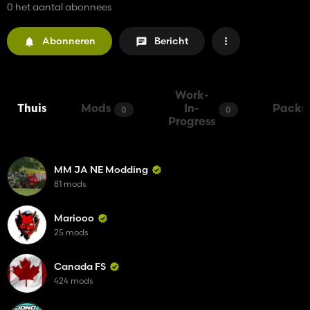
0 het aantal abonnees
Abonneren
Bericht
Work-
Thuis
Mods
In-
Packs
0
0
Progress
MM JA NE Modding
81 mods
Mariooo
25 mods
Canada FS
424 mods