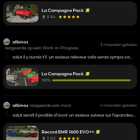
La Campagne Pack
8 144
albinos
3 maanden geleden
reageerde op een Work-in-Progress
salut il y aurais t'il un essieux releveur cela serais sympa ca
chnagerais, sinon magnifique mods hate de jouer avec
La Campagne Pack
100%
albinos
reageerde een mod
4 maanden geleden
salut serait il posible d'avoir un essieux suiveur sur l'epandeur
? merci, super mods au passage.
Record EMR 1600 EVO++
3 143