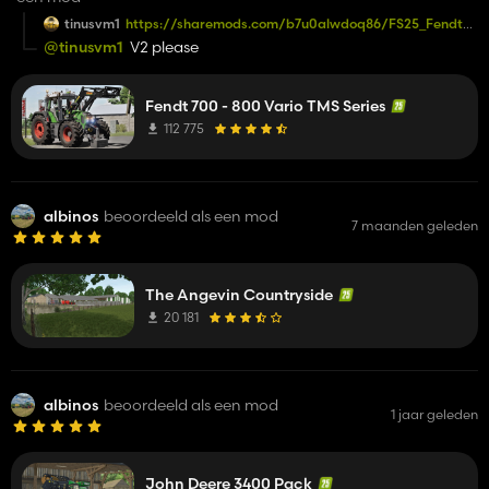
tinusvm1
https://sharemods.com/b7u0alwdoq86/FS25_Fendt_800
for the ppl who dont want corn on their screen
@tinusvm1
V2 please
Fendt 700 - 800 Vario TMS Series
112 775
albinos
beoordeeld als een mod
7 maanden geleden
The Angevin Countryside
20 181
albinos
beoordeeld als een mod
1 jaar geleden
John Deere 3400 Pack