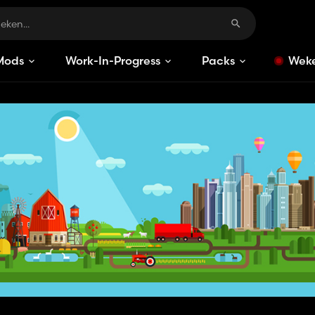
Mods
Work-In-Progress
Packs
Weke