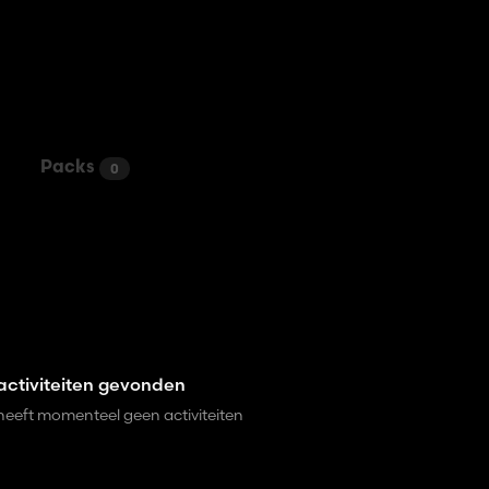
Packs
0
ctiviteiten gevonden
heeft momenteel geen activiteiten