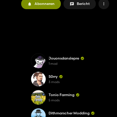
Abonneren
Bericht
Jouonsdanslepre
1 mod
S0rry
3 mods
Tonio Farming
5 mods
Dithmarscher Modding