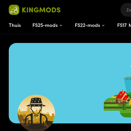
Thuis
FS25-mods
FS22-mods
FS
17