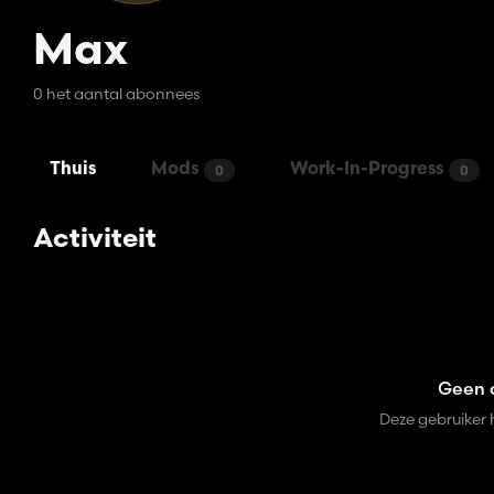
Max
0 het aantal abonnees
Thuis
Mods
Work-In-Progress
0
0
Activiteit
Geen a
Deze gebruiker 