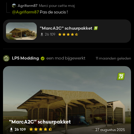
Agrifarm87
Merci pour cette maj
@Agrifarm87
Pas de soucis !
"MarcA2C" schuurpakket
26 109
LPS Modding
een mod bijgewerkt
11 maanden geleden
"MarcA2C" schuurpakket
26 109
27 augustus 2025