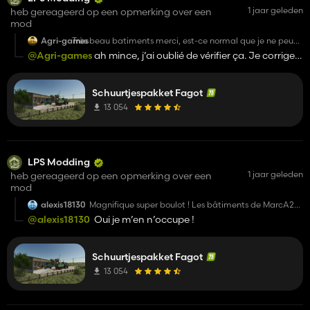
1 jaar geleden
heb gereageerd op een opmerking over een
mod
Agri-games
Très beau batiments merci, est-ce normal que je ne peut
rien vider au sol dans le batiment matériel ?
@Agri-games
ah mince, j’ai oublié de vérifier ça. Je corrige
et je replie dsl et merci du commentaire ! 😉
Schuurtjespakket Fagot
13 054
LPS Modding
1 jaar geleden
heb gereageerd op een opmerking over een
mod
alexis18130
Magnifique super boulot ! Les bâtiments de MarcA2C
avance bien ?
@alexis18130
Oui je m’en n’occupe !
Schuurtjespakket Fagot
13 054