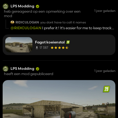
LPS Modding
1 jaar geleden
heb gereageerd op een opmerking over een
mod
RIDICULOGAN
you dont have to call it names
@RIDICULOGAN
I prefer it ! It's easier for me to keep track
when I work on several projects in a row.
Fagot koeienstal
17 387
LPS Modding
1 jaar geleden
heeft een mod gepubliceerd