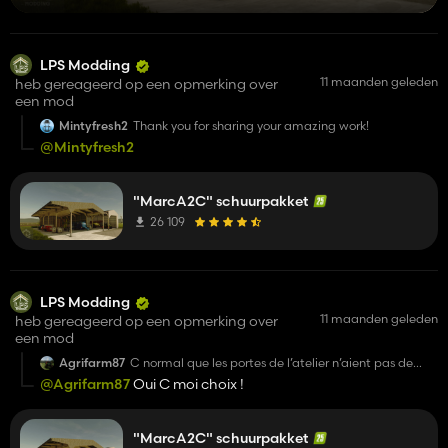
LPS Modding
11 maanden geleden
heb gereageerd op een opmerking over
een mod
Mintyfresh2
Thank you for sharing your amazing work!
@Mintyfresh2
"MarcA2C" schuurpakket
26 109
LPS Modding
11 maanden geleden
heb gereageerd op een opmerking over
een mod
Agrifarm87
C normal que les portes de l’atelier n’aient pas de
collisions ?
@Agrifarm87
Oui C moi choix !
"MarcA2C" schuurpakket