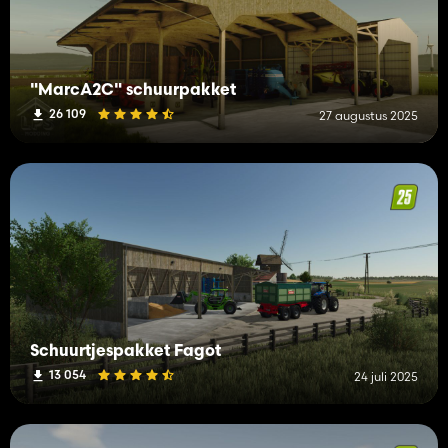
"MarcA2C" schuurpakket
26 109
27 augustus 2025
Schuurtjespakket Fagot
13 054
24 juli 2025