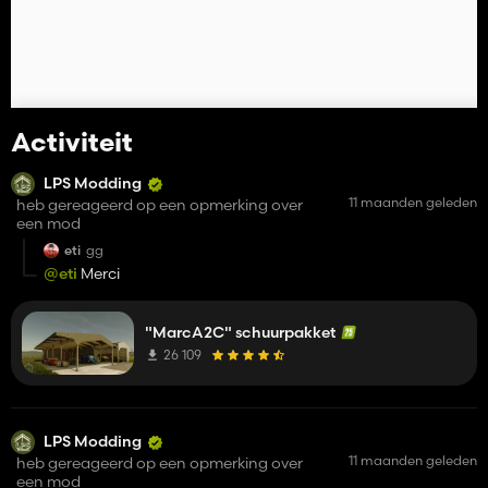
Activiteit
LPS Modding
11 maanden geleden
heb gereageerd op een opmerking over
een mod
eti
gg
@eti
Merci
"MarcA2C" schuurpakket
26 109
LPS Modding
11 maanden geleden
heb gereageerd op een opmerking over
een mod