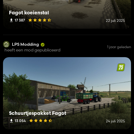
Fagot koeienstal
17 387
22 juli 2025
LPS Modding
1 jaar geleden
heeft een mod gepubliceerd
Schuurtjespakket Fagot
13 054
24 juli 2025