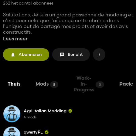
262 het aantal abonnees
Salutations, Je suis un grand passionné de modding et
c'est pour cela que j'ai conçu cette chaîne dans
l'unique but de partagé mes projets et avoir des avis
constructifs.
Ici, vous trouverez mes réalisations de bâtiments
Lees meer
(hangar, stabulation, corp de ferme…) et des map
pour Farming Simulator.
Abonneren
Bericht
Dernière chose à savoir le pseudo n'est pas laissé au
hasard : L pour loisir, P pour partage et S pour
solidarité.
Cordialement Coco
Work-
Thuis
Mods
In-
Packs
8
0
Progress
Agri Italian Modding
4 mods
qwertyPL