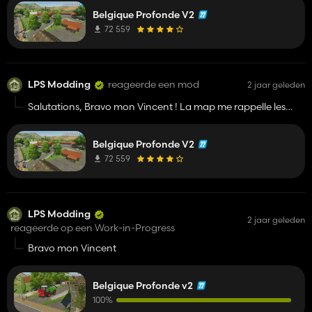
Belgique Profonde V2
72 559
LPS Modding
reageerde een mod
2 jaar geleden
Salutations, Bravo mon Vincent ! La map me rappelle les
vidéos de Benji Farmer sur Belgique profonde à l'époque. Et
tous les moments que j'ai passé sur cette magnifique map et
Belgique Profonde V2
encore aujourd'hui alors Merci !
72 559
LPS Modding
2 jaar geleden
reageerde op een Work-in-Progress
Bravo mon Vincent
Belgique Profonde v2
100%