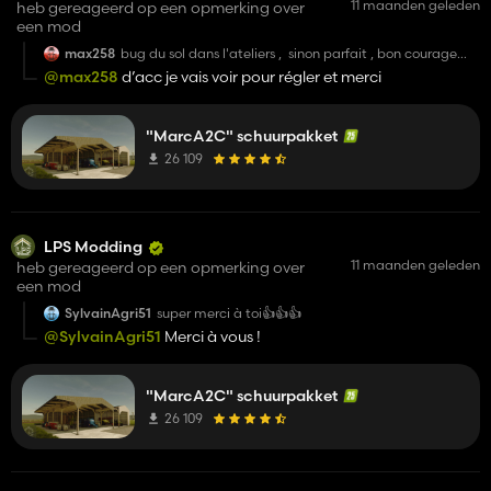
11 maanden geleden
heb gereageerd op een opmerking over
een mod
max258
bug du sol dans l'ateliers , sinon parfait , bon courage
pour les études
@max258
d’acc je vais voir pour régler et merci
"MarcA2C" schuurpakket
26 109
LPS Modding
11 maanden geleden
heb gereageerd op een opmerking over
een mod
SylvainAgri51
super merci à toi👍️👍️👍️
@SylvainAgri51
Merci à vous !
"MarcA2C" schuurpakket
26 109