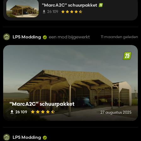
"MarcA2C" schuurpakket
26 109
LPS Modding
een mod bijgewerkt
11 maanden geleden
"MarcA2C" schuurpakket
26 109
27 augustus 2025
LPS Modding