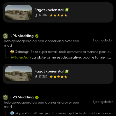
Fagot koeienstal
17 387
LPS Modding
1 jaar geleden
heb gereageerd op een opmerking over een
mod
JohnAgri
Salut super travail, mais comment sa marche pour le
fumier? Il faut mettre une fumiere? J’ai vu qui avait une
@JohnAgri
La plateforme est décorative, pour le fumier il
plateforme sur le côté elle sert a quoi?
faut mettre une fumière. 😅
Fagot koeienstal
17 387
LPS Modding
1 jaar geleden
heb gereageerd op een opmerking over een
mod
skynix2008
slt mec je la trouve incroyable ta stabulation mais est