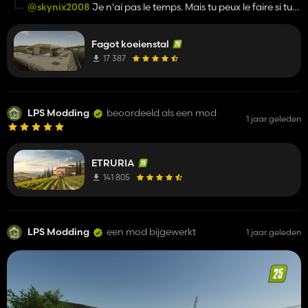
ce que tu pourrais mettre pour quelle soit curable stp
@skynix2008
Je n'ai pas le temps. Mais tu peux le faire si tu
souhaite !
Fagot koeienstal
17 387
LPS Modding
beoordeeld als een mod
1 jaar geleden
ETRURIA
141 805
LPS Modding
een mod bijgewerkt
1 jaar geleden