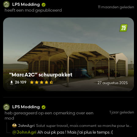
LPS Modding
11 maanden geleden
heeft een mod gepubliceerd
"MarcA2C" schuurpakket
26 109
27 augustus 2025
LPS Modding
1 jaar geleden
heb gereageerd op een opmerking over een
mod
JohnAgri
Salut super travail, mais comment sa marche pour le
fumier? Il faut mettre une fumiere? J’ai vu qui avait une
@JohnAgri
Ah oui pk pas ! Mais j'ai plus le temps :(
plateforme sur le côté elle sert a quoi?