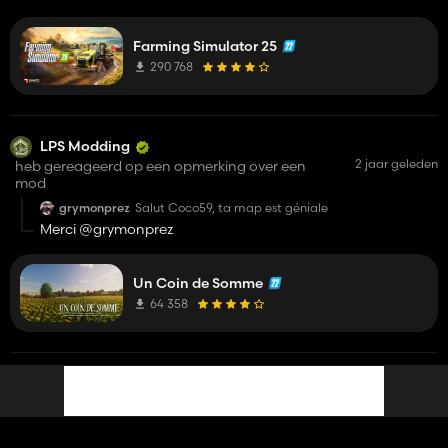
Farming Simulator 25
290 768
LPS Modding
2 jaar geleden
heb gereageerd op een opmerking over een
mod
grymonprez
Salut Coco59, ta map est géniale
Merci @grymonprez
Un Coin de Somme
64 358
LPS Modding
een mod bijgewerkt
2 jaar geleden