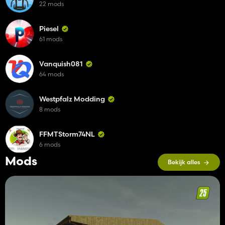
22 mods
Piesel
61 mods
Vanquish081
64 mods
Westpfalz Modding
8 mods
FFMTStorm74NL
6 mods
Mods
Bekijk alles