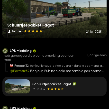
Schuurtjespakket Fagot
13 054
24 juli 2025
LPS Modding
1 jaar geleden
heb gereageerd op een opmerking over een
mod
Farmax32
bonjour lorsque je vide du grain dans le batiments a
grain le grain passe a travers est normal? sinon tres
@Farmax32
Bonjour, Euh non cela me semble pas normal.
beau batiments😀
Je vais vérifier !
Schuurtjespakket Fagot
13 054
LPS Modding