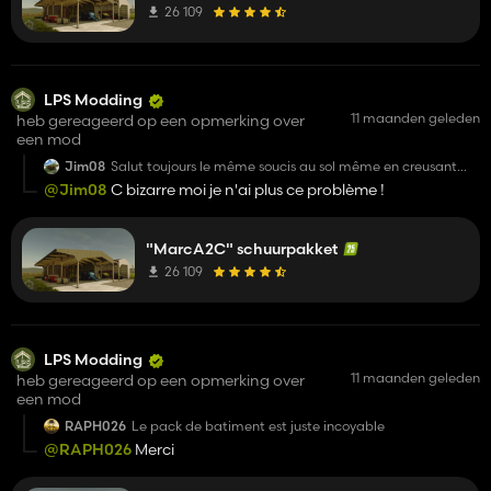
26 109
LPS Modding
11 maanden geleden
heb gereageerd op een opmerking over
een mod
Jim08
Salut toujours le même soucis au sol même en creusant
sous la surface.
@Jim08
C bizarre moi je n'ai plus ce problème !
"MarcA2C" schuurpakket
26 109
LPS Modding
11 maanden geleden
heb gereageerd op een opmerking over
een mod
RAPH026
Le pack de batiment est juste incoyable
@RAPH026
Merci