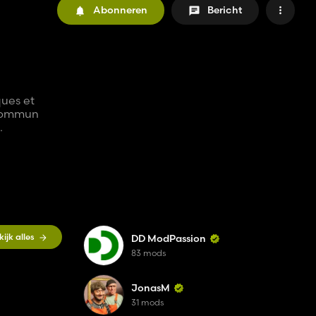
Abonneren
Bericht
ques et
u commun
.
kijk alles
DD ModPassion
83 mods
JonasM
31 mods