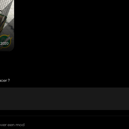
 2020
acer ?
over een mod