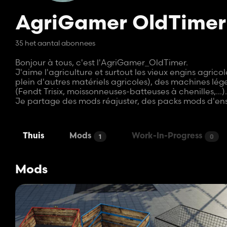
AgriGamer OldTimer
35 het aantal abonnees
Bonjour à tous, c'est l'AgriGamer_OldTimer.
J'aime l'agriculture et surtout les vieux engins agri
plein d'autres matériels agricoles), des machines lég
(Fendt Trisix, moissonneuses-batteuses à chenilles,...
Je partage des mods réajuster, des packs mods d'en
Thuis
Mods
Work-In-Progress
1
0
Mods