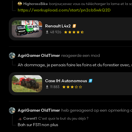
HighcrossBike
bonjour,savez vous ou télécharger la lame et la
https://workupload.com/start/pn2cbSwkQ2D
Renault L4x2
48 926
AgriGamer OldTimer
reageerde een mod
Ah dommage, je pensais faire les foins et du forestier avec
épandage d'engrais organique et minéral) 😂
Case IH Autonomous
11 883
AgriGamer OldTimer
heb gereageerd op een opmerking 
Corent1
C'est quoi le but du jeu déjà ?
Bah sur FS11 non plus