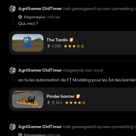
AgriGamer OldTimer
heb gereageerd op een opmerking 
Kégamejeux
ridicule.
Qui, moi ?
The Tardis
4 205
AgriGamer OldTimer
reageerde een mod
as-tu les autorisation de FT Modding pour les 3d des barrièr
Pinder barrier
15 843
AgriGamer OldTimer
heb gereageerd op een opmerking 
Kégamejeux
ridicule.