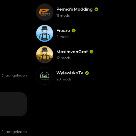
Perma's Modding
11 mods
Freeze
2 mods
MaximvonGraf
12 mods
WylewiskoTv
3 jaar geleden
20 mods
4 jaar geleden