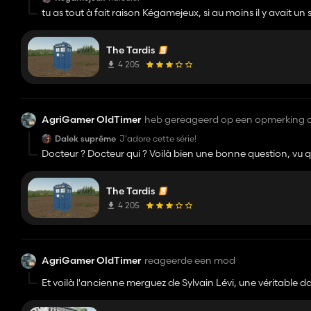
tu as tout à fait raison Kégamejeux, si au moins il y avait un
mais encore impossible à l'encodage ! Du coup il ne sert à ri
The Tardis
4 205
AgriGamer OldTimer
heb gereageerd op een opmerking 
Dalek suprême
J'adore cette série!
Docteur ? Docteur qui ? Voilà bien une bonne question, vu qu
faudra un nouveau nom (p'être un nom en lieu avec celui d
The Tardis
4 205
AgriGamer OldTimer
reageerde een mod
Et voilà l'ancienne merguez de Sylvain Lévi, une véritable d