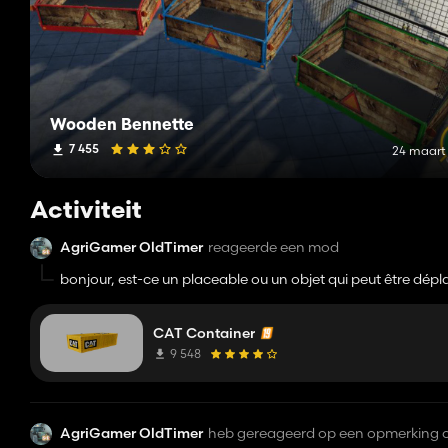
Wooden Bennette
7 455
24 maart
Activiteit
AgriGamer OldTimer
reageerde een mod
bonjour, est-ce un placeable ou un objet qui peut être dépl
CAT Container
9 548
AgriGamer OldTimer
heb gereageerd op een opmerking 