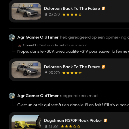
Delorean Back To The Future
23 270
AgriGamer OldTimer
heb gereageerd op een opmerking 
Corent1
C'est quoi le but du jeu déjà ?
Nope, dans le FS09, avec qualité FS19 pour sauver la ferm
Harrow, Lemken Titan 18, Väderstad Tempo A 800S
Delorean Back To The Future
23 270
AgriGamer OldTimer
reageerde een mod
C'est un outils qui sert à rien dans le 19 en fait ! S'il n'y a
de FS19. Il serait sortit il y a 1 an, avec un pack qui pourr
(produit de la chaux pour remplir l'épandeur), godet à roch
Degelman R570P Rock Picker
13 351