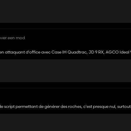
over een mod
e en attaquant d'office avec Case IH Quadtrac, JD 9 RX, AGCO Ideal 
 pas de script permettant de générer des roches, c'est presque nul, surto
ait traiter les roches en Global Compagny (ramasseur de pierre, usine d
es, broyeur à pierres (produit directement la chaux au champs).