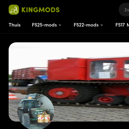
Thuis
FS25-mods
FS22-mods
FS
17