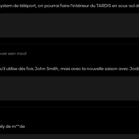
 system de téléport, on pourrai faire l'intérieur du TARDIS en sous-sol 
en en trigger, mais déco ça peut être original.
over een mod
'il utilise dès fois John Smith, mais avec la nouvelle saison avec Jod
u Captain Jack Harkness) !
aily de m**de