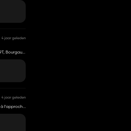
4 jaar geleden
9T, Bourgault
4 jaar geleden
ut à l'approche
e concassage