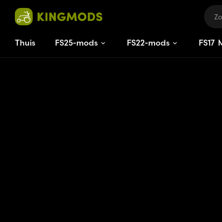
Thuis
FS25-mods
FS22-mods
FS
17