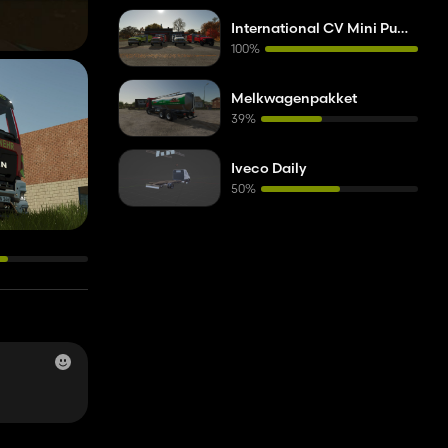
International CV Mini Pumper
100%
Melkwagenpakket
39%
Iveco Daily
50%