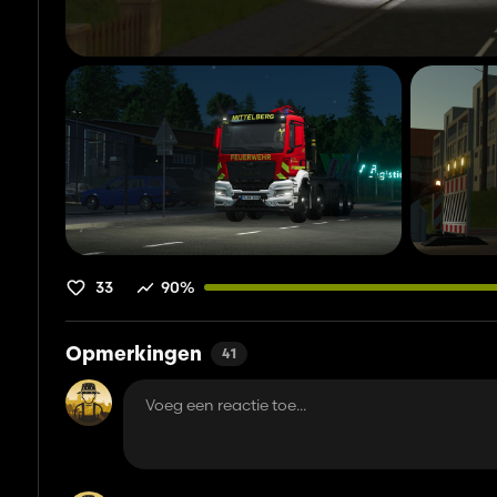
33
90%
Opmerkingen
41