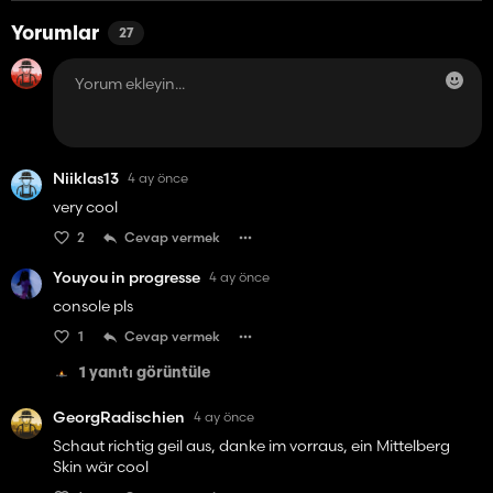
Yorumlar
27
Niiklas13
4 ay önce
very cool
2
Cevap vermek
Youyou in progresse
4 ay önce
console pls
1
Cevap vermek
1 yanıtı görüntüle
GeorgRadischien
4 ay önce
Schaut richtig geil aus, danke im vorraus, ein Mittelberg
Skin wär cool