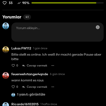
33
90%
Yorumlar
41
Lukas FW112
1 gün önce
Bitte stellt es online. Ich weiß ihr macht gerade Pause aber
bitte
0
Cevap vermek
feuerwehrtanger4qnde
6 gün önce
wann kommt es raus
0
Cevap vermek
1 yanıtı görüntüle
Ricardo16102015
1 hafta önce