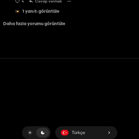
4
Cevap vermek
1 yanıtı görüntüle
Daha fazla yorumu görüntüle
Temas etmek
Yardım
Hizmet Şartları
Gizlilik Politikası
Çerezleri yönet
Türkçe