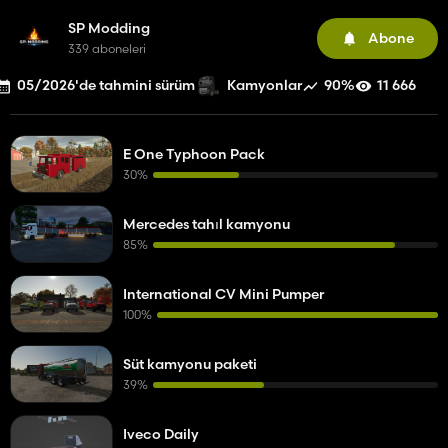
SP Modding
Abone
339 aboneleri
05/2026'de tahmini sürüm
90%
11 666
Kamyonlar
E One Typhoon Pack
30%
Mercedes tahıl kamyonu
85%
International CV Mini Pumper
100%
Süt kamyonu paketi
39%
Iveco Daily