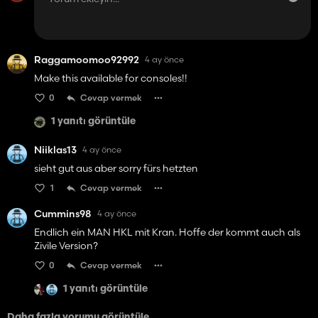
Raggamoomoo92992
4 ay önce
Make this available for consoles!!
0
Cevap vermek
1 yanıtı görüntüle
Niiklas13
4 ay önce
sieht gut aus aber sorry fürs hetzten
1
Cevap vermek
Cummins98
4 ay önce
Endlich ein MAN HKL mit Kran. Hoffe der kommt auch als
Zivile Version?
0
Cevap vermek
1 yanıtı görüntüle
Daha fazla yorumu görüntüle