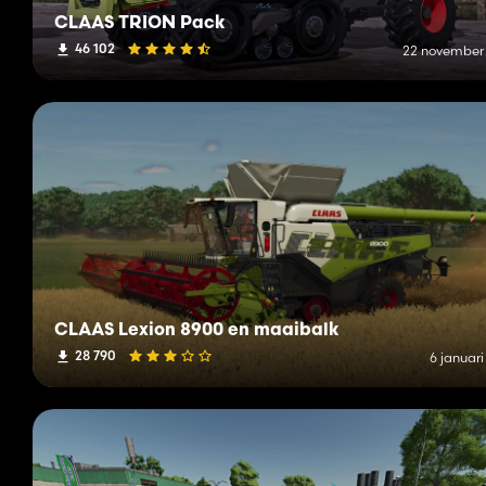
CLAAS TRION Pack
46 102
22 november
CLAAS Lexion 8900 en maaibalk
28 790
6 januar