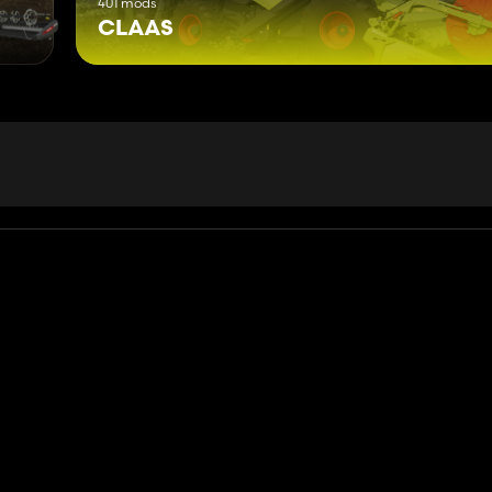
401 mods
CLAAS