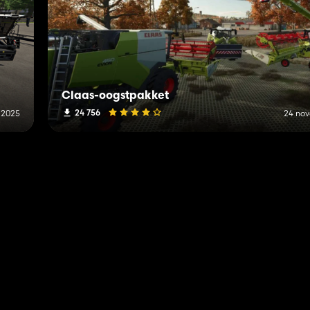
Claas-oogstpakket
24 756
 2025
24 no