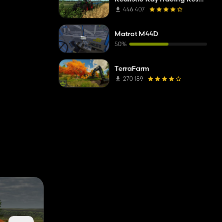
446 407
Matrot M44D
50%
TerraFarm
270 189