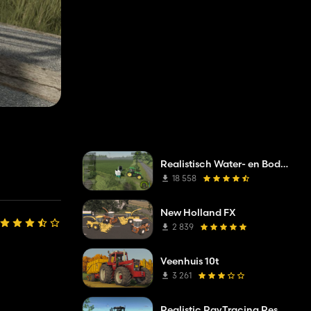
Realistisch Water- en Bodembeheer (RWSM)
18 558
New Holland FX
2 839
Veenhuis 10t
3 261
Realistic RayTracing Reshade Preset