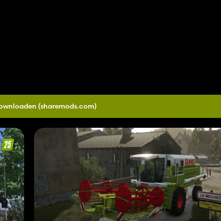
ownloaden
(sharemods.com)