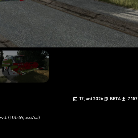
17 juni 2026
BETA
7 157
d. (T0bi69,usxi7sd)