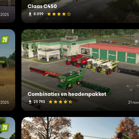
Claas C450
8 099
 2025
Combinaties en headerspakket
23 793
i 2025
21 no