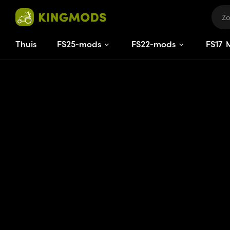
Thuis
FS25-mods
FS22-mods
FS
17