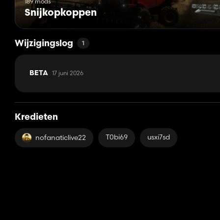
189 mods
Snijkopkoppen
Wijzigingslog
1
17 juni 2026
BETA
Kredieten
T0bi69
usxi7sd
nofanaticlive22