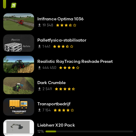
Irrifrance Optima 1036
19 348
Palletfysica-stabilisator
1 441
Realistic RayTracing Reshade Preset
444 450
Dark Crumble
2 549
Transportbedrijf
7 154
Liebherr X20 Pack
12%