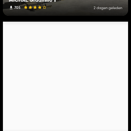
MICHAŁ Graansilo's
705
2 dagen geleden