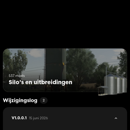
Deze silo's zijn perfect geschikt voor Multifruit-kaarten gebaseerd
op de prefab "Weekend Farmers" en bieden een grotere
flexibiliteit in de kuilvoerproductie.
(Als de kaart deze gewastypen niet ondersteunt, functioneert de
silo als een standaardsilo.)
Als u vragen, verzoeken of suggesties heeft, neem dan contact
met ons op. Constructieve kritiek is zeer welkom en de
gemakkelijkste manier om mij te bereiken is via de gebruikelijke
platforms.
537 mods
Silo's en uitbreidingen
Wijzigingslog
2
15 juni 2026
V1.0.0.1