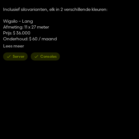
Inclusief silovarianten, elk in 2 verschillende kleuren:
Wigsilo – Lang
Afmeting: 11 x 27 meter
Prijs: $ 36.000
Onderhoud: $ 60 / maand
Lees meer
Doorrijsilo – Lang
Afmeting: 11 x 27 meter
Server
Consoles
Prijs: $ 36.000
Onderhoud: $ 60 / maand
Wigsilo – Breed
Afmeting: 21 x 14 meter
Prijs: $ 32.000
Onderhoud: $ 60 / maand
Open doorrijsilo met zijwand
Eén zijwand, drie open zijden
Afmeting: 8,5 x 23 meter
Prijs: $ 12.000
Onderhoud: $ 60 / maand