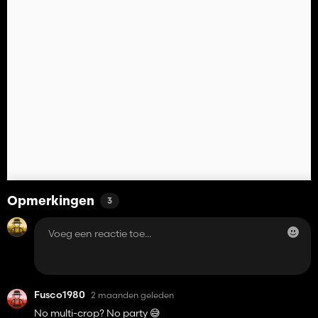
Opmerkingen
3
Fusco1980
2 maanden geleden
No multi-crop? No party 😅