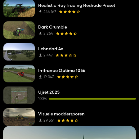
Realistic RayTracing Reshade Preset
444 167
Dark Crumble
2 264
Lehndorf 4x
2 447
Irrifrance Optima 1036
19 043
Újrét 2025
100%
Visuele moddersporen
29 351