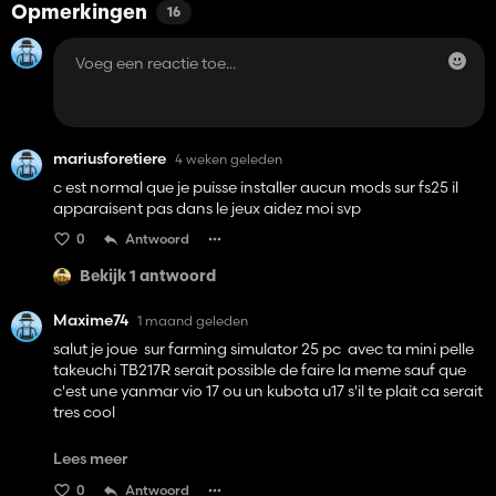
Opmerkingen
16
mariusforetiere
4 weken geleden
c est normal que je puisse installer aucun mods sur fs25 il
apparaisent pas dans le jeux aidez moi svp
0
Antwoord
Bekijk 1 antwoord
Maxime74
1 maand geleden
salut je joue sur farming simulator 25 pc avec ta mini pelle
takeuchi TB217R serait possible de faire la meme sauf que
c'est une yanmar vio 17 ou un kubota u17 s'il te plait ca serait
tres cool
Merci / Hi, I'm playing Farming Simulator 25 on PC with
Lees meer
your Takeuchi TB217R mini-excavator. Would it be possible
0
Antwoord