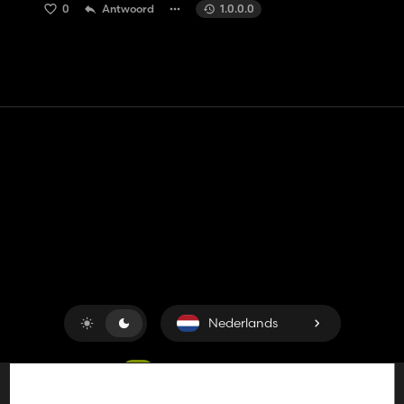
0
Antwoord
1.0.0.0
Contact
Hulp
Servicevoorwaarden
Privacybeleid
Beheer cookies
Nederlands