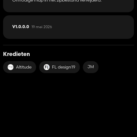
19 mei 2026
V1.0.0.0
Kredieten
JM
Altitude
FL design19