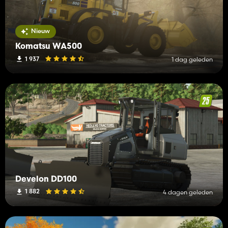
Nieuw
Komatsu WA500
1 937
1 dag geleden
Develon DD100
1 882
4 dagen geleden