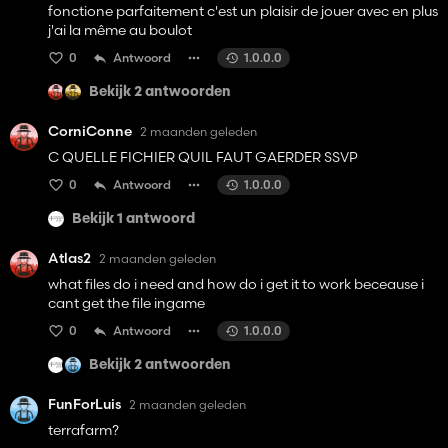
fonctione parfaitement c'est un plaisir de jouer avec en plus
j'ai la même au boulot
0
Antwoord
1.0.0.0
Bekijk 2 antwoorden
CorniConne
2 maanden geleden
C QUELLE FICHIER QUIL FAUT GAERDER SSVP
0
Antwoord
1.0.0.0
Bekijk 1 antwoord
Atlas2
2 maanden geleden
what files do i need and how do i get it to work beceause i
cant get the file ingame
0
Antwoord
1.0.0.0
Bekijk 2 antwoorden
FunForLuis
2 maanden geleden
terrafarm?