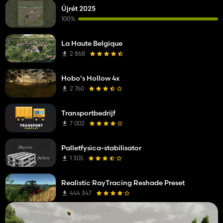
Újrét 2025
100%
La Haute Belgique
2 868
Hobo's Hollow 4x
2 760
Transportbedrijf
7 002
Palletfysica-stabilisator
1 305
Realistic RayTracing Reshade Preset
444 347