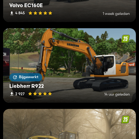
Volvo EC160E
4 845
1 week geleden
Bijgewerkt
Liebherr R922
2 927
14 uur geleden