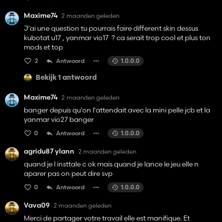
to make the same one but as a Yanmar ViO17 or a Kubota
U17? That would be really cool.
Maxime74
2 maanden geleden
Thanks.
J'ai une question tu pourrais faire different skin dessus
kubotat u17 , yanmar vio17 ? ca serait trop cool et plus ton
mods et top
2
Antwoord
1.0.0.0
Bekijk 1 antwoord
Maxime74
2 maanden geleden
banger depuis qu'on l'attendait avec la mini pelle jcb et la
yanmar vio27 banger
0
Antwoord
1.0.0.0
agridu87 ylann
2 maanden geleden
quand je l insttale c ok mais quand je lance le jeu elle n
aparer pas on peut dire svp
0
Antwoord
1.0.0.0
Vava09
2 maanden geleden
Merci de partager votre travail elle est manifique. Et