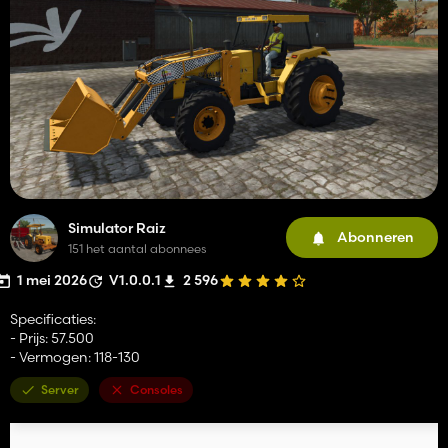
Simulator Raiz
Abonneren
151 het aantal abonnees
1 mei 2026
V1.0.0.1
2 596
Specificaties:
- Prijs: 57.500
- Vermogen: 118-130
Server
Consoles