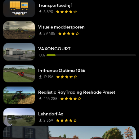
Transportbedrijf
6 890
Visuele moddersporen
29 485
VAXONCOURT
10%
Irrifrance Optima 1036
19 196
Realistic RayTracing Reshade Preset
444 285
Lehndorf 4x
2 569