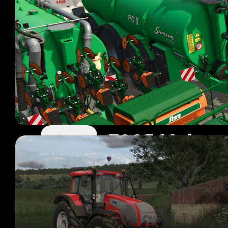
FS25 Valtra
110 mods
Pagina 1 van 10