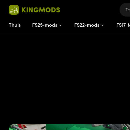
Thuis
FS25-mods
FS22-mods
FS
17