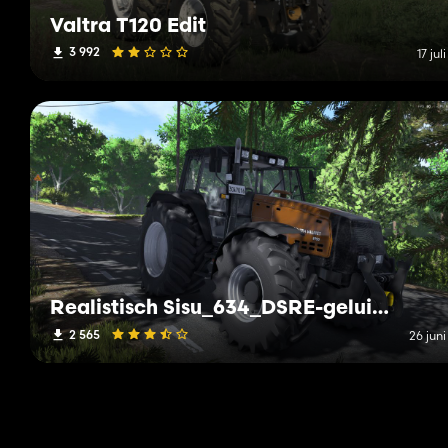
Valtra T120 Edit
3 992
17 jul
Realistisch Sisu_634_DSRE-geluid (Prefab)
2 565
26 jun