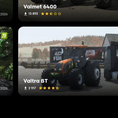
Valmet 6400
13 893
i 2026
Valtra BT
2 917
i 2026