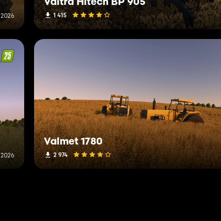
Valtra Hitech BP 905
1 415
i 2026
Valmet 1780
2 974
i 2026