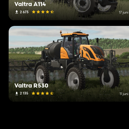
Valtra A114
2 673
17 jun
Valtra R530
2 135
11 jun