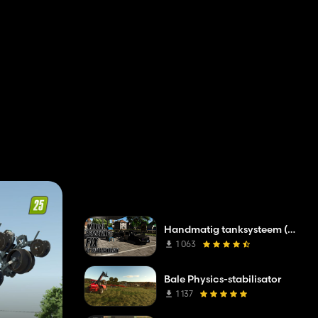
Voorladers
1
Cultivatoren
1
Aanhangwagens
1
Logmachines
1
Handmatig tanksysteem (fix)
1 063
Bale Physics-stabilisator
1 137