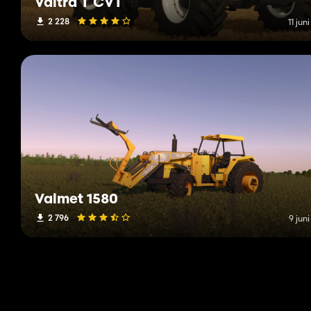
Valtra T CVT
2 228
11 jun
Valmet 1580
2 796
9 jun