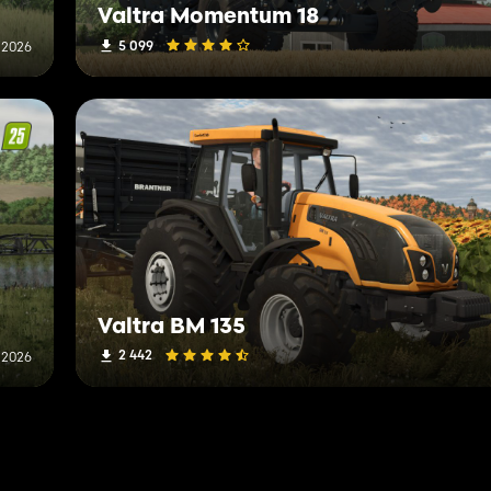
Valtra Momentum 18
5 099
i 2026
Valtra BM 135
2 442
i 2026