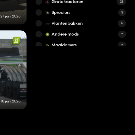
Grote tractoren
21
Sproeiers
5
27 juni 2026
Plantenbakken
4
Andere mods
2
Maaidorsers
2
Herhalen
2
Voermixers
1
Vrachtwagens
1
Zaaimachines
1
Stroblazers
1
18 juni 2026
Ploegen
1
Gewichten
1
Drijfmesttanks
1