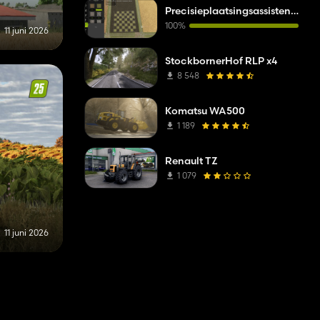
Precisieplaatsingsassistent (PPA)
100%
11 juni 2026
StockbornerHof RLP x4
8 548
Komatsu WA500
1 189
Renault TZ
1 079
11 juni 2026