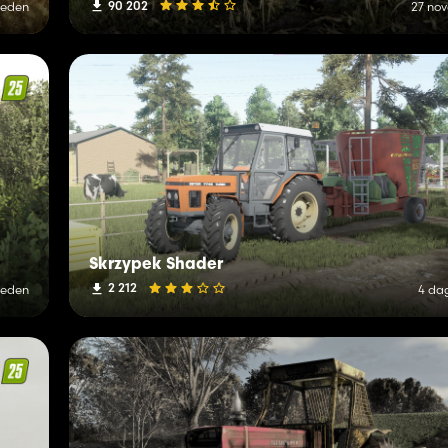
90 202
leden
27 no
Skrzypek Shader
2 212
leden
4 da