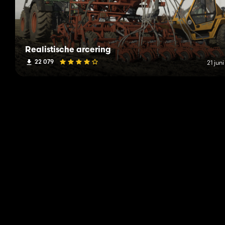
Realistische arcering
22 079
21 jun