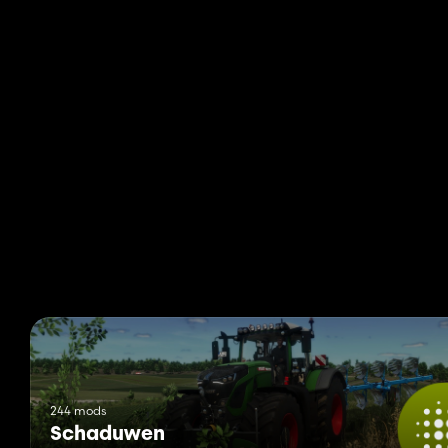
244 mods
Schaduwen