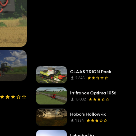
CLAAS TRION Pack
2 845
Irrifrance Optima 1036
18 002
Hobo's Hollow 4x
1 334
Lehndorf 4x