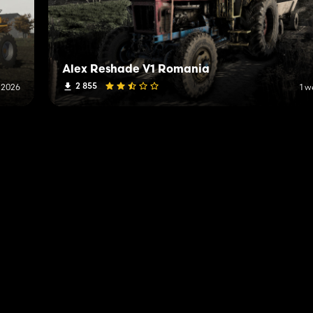
Alex Reshade V1 Romania
2 855
i 2026
1 w