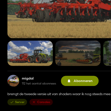
migdal
Abonneren
112 het aantal abonnees
brengt de tweede versie uit van shaders waar ik nog steeds mee
Server
Consoles