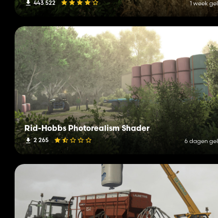
443 522
1 week ge
Rid-Hobbs Photorealism Shader
2 265
6 dagen ge