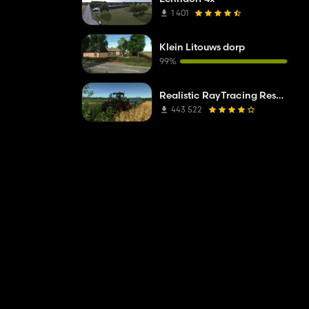
1 401
Klein Litouws dorp
99%
Realistic RayTracing Reshade Preset
443 522