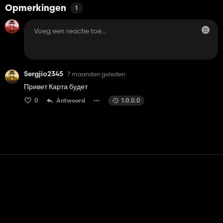
Opmerkingen
1
Sergjio2345
7 maanden geleden
Привет Карта будет
0
Antwoord
1.0.0.0
Contact
Hulp
Servicevoorwaarden