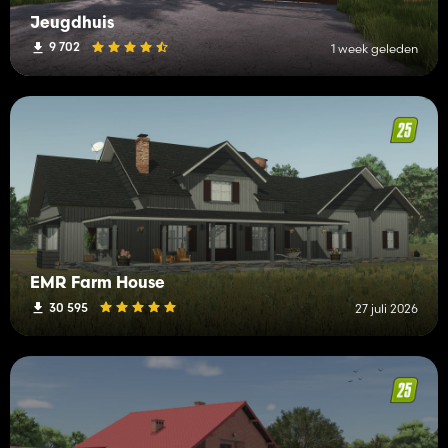
Jeugdhuis
9 702
1 week geleden
EMR Farm House
30 595
27 juli 2026