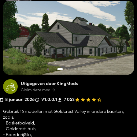
Uitgegeven door KingMods
Claim deze mod
8 januari 2026
V1.0.0.1
7 052
Gebruik 16 modellen met Goldcrest Valley in andere kaarten,
zoals:
- Basketbalveld,
- Goldcrest-huis,
- BoerderijSilo,