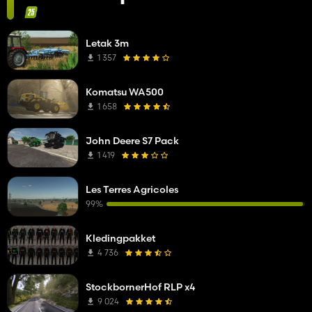
Letak 3m
1 357
Komatsu WA500
1 658
John Deere S7 Pack
1 419
Les Terres Agricoles
99%
Kledingpakket
4 736
StockbornerHof RLP x4
9 024